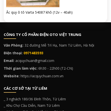
Ắc quy ô tô Varta 54087 khô (12v – 40ah)
CÔNG TY CỔ PHẦN ĐIỆN OTO VIỆT TRUNG
Văn Phòng:
32 đường Mễ Trì Hạ, Nam Từ Liêm, Hà Nội
Điện thoại:
0971483593
Email:
acquychuan@gmail.com
Thời gian làm việc:
6h30 - 22h00 (T2-CN)
Website:
https://acquychuan.com.vn
CÁC CƠ SỞ TẠI TỪ LIÊM
_ 3 nghách 180/36 Đình Thôn, Từ Liêm
_ Khu Chợ Cầu Diễn, Nam Từ Liêm