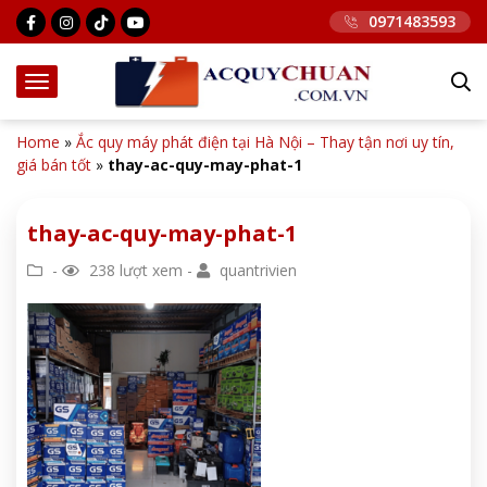
0971483593
Home
»
Ắc quy máy phát điện tại Hà Nội – Thay tận nơi uy tín,
giá bán tốt
»
thay-ac-quy-may-phat-1
thay-ac-quy-may-phat-1
-
238 lượt xem -
quantrivien