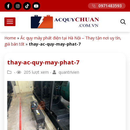
0971483593
Home
»
Ắc quy máy phát điện tại Hà Nội – Thay tận nơi uy tín,
giá bán tốt
»
thay-ac-quy-may-phat-7
thay-ac-quy-may-phat-7
-
205 lượt xem -
quantrivien