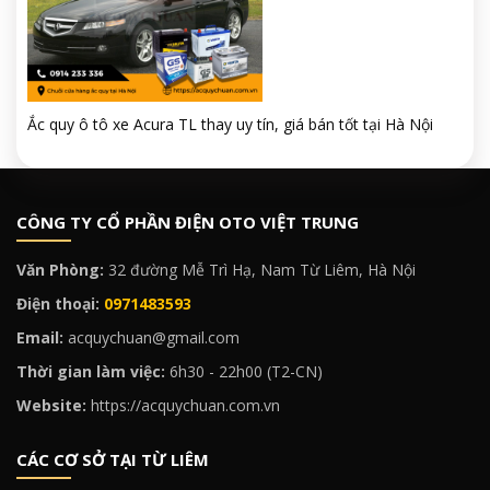
Ắc quy ô tô xe Acura TL thay uy tín, giá bán tốt tại Hà Nội
CÔNG TY CỔ PHẦN ĐIỆN OTO VIỆT TRUNG
Văn Phòng:
32 đường Mễ Trì Hạ, Nam Từ Liêm, Hà Nội
Điện thoại:
0971483593
Email:
acquychuan@gmail.com
Thời gian làm việc:
6h30 - 22h00 (T2-CN)
Website:
https://acquychuan.com.vn
CÁC CƠ SỞ TẠI TỪ LIÊM