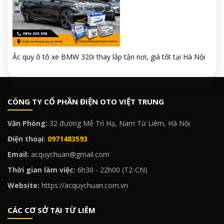
Ắc quy ô tô xe BMW 320i thay lắp tận nơi, giá tốt tại Hà Nội
CÔNG TY CỔ PHẦN ĐIỆN OTO VIỆT TRUNG
Văn Phòng:
32 đường Mễ Trì Hạ, Nam Từ Liêm, Hà Nội
Điện thoại:
0971483593
Email:
acquychuan@gmail.com
Thời gian làm việc:
6h30 - 22h00 (T2-CN)
Website:
https://acquychuan.com.vn
CÁC CƠ SỞ TẠI TỪ LIÊM