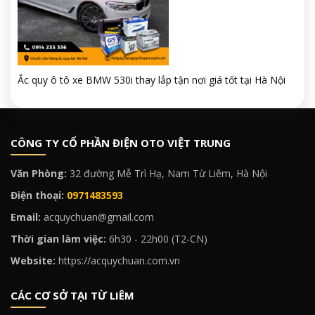
Ắc quy ô tô xe BMW 530i thay lắp tận nơi giá tốt tại Hà Nội
CÔNG TY CỔ PHẦN ĐIỆN OTO VIỆT TRUNG
Văn Phòng:
32 đường Mễ Trì Hạ, Nam Từ Liêm, Hà Nội
Điện thoại:
0971483593
Email:
acquychuan@gmail.com
Thời gian làm việc:
6h30 - 22h00 (T2-CN)
Website:
https://acquychuan.com.vn
CÁC CƠ SỞ TẠI TỪ LIÊM