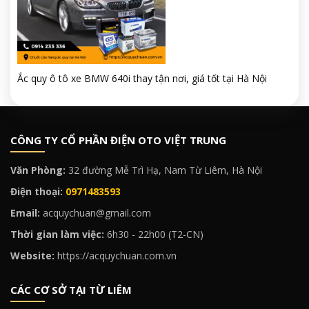
Ắc quy ô tô xe BMW 640i thay tận nơi, giá tốt tại Hà Nội
CÔNG TY CỔ PHẦN ĐIỆN OTO VIỆT TRUNG
Văn Phòng:
32 đường Mễ Trì Hạ, Nam Từ Liêm, Hà Nội
Điện thoại:
0971483593
Email:
acquychuan@gmail.com
Thời gian làm việc:
6h30 - 22h00 (T2-CN)
Website:
https://acquychuan.com.vn
CÁC CƠ SỞ TẠI TỪ LIÊM