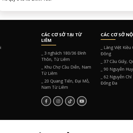
CÁC CƠ SỞ TẠI TỪ
CÁC CƠ SỞ NỘ
LIÊM
i
_ Làng Việt Kiều
_ 3 nghách 180/36 Đình
Đông
Thôn, Từ Liêm
_ 37 Cầu Giấy, 
_ Khu Chợ Cầu Diễn, Nam
_ 90 Nguyễn Hu
Từ Liêm
_ 62 Nguyễn Chí
_ 20 Quang Tiến, Đại Mỗ,
Đống Đa
Nam Từ Liêm