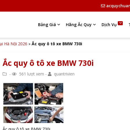
acquychua
Bảng Giá
Hãng Ắc Quy
Dịch Vụ
tại Hà Nội 2026
»
Ắc quy ô tô xe BMW 730i
Ắc quy ô tô xe BMW 730i
-
561 lượt xem -
quantrivien
Ắc quy ô tô xe BMW 730i