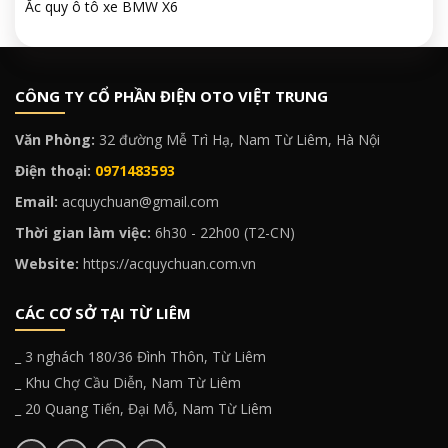
Ắc quy ô tô xe BMW X6
CÔNG TY CỔ PHẦN ĐIỆN OTO VIỆT TRUNG
Văn Phòng:
32 đường Mễ Trì Hạ, Nam Từ Liêm, Hà Nội
Điện thoại:
0971483593
Email:
acquychuan@gmail.com
Thời gian làm việc:
6h30 - 22h00 (T2-CN)
Website:
https://acquychuan.com.vn
CÁC CƠ SỞ TẠI TỪ LIÊM
_ 3 nghách 180/36 Đình Thôn, Từ Liêm
_ Khu Chợ Cầu Diễn, Nam Từ Liêm
_ 20 Quang Tiến, Đại Mỗ, Nam Từ Liêm