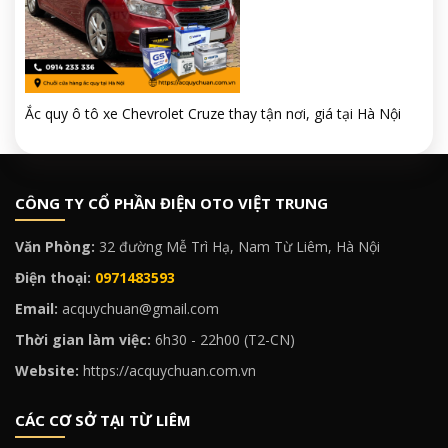
Ắc quy ô tô xe Chevrolet Cruze thay tận nơi, giá tại Hà Nội
CÔNG TY CỔ PHẦN ĐIỆN OTO VIỆT TRUNG
Văn Phòng:
32 đường Mễ Trì Hạ, Nam Từ Liêm, Hà Nội
Điện thoại:
0971483593
Email:
acquychuan@gmail.com
Thời gian làm việc:
6h30 - 22h00 (T2-CN)
Website:
https://acquychuan.com.vn
CÁC CƠ SỞ TẠI TỪ LIÊM