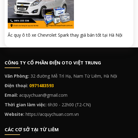
Ắc quy ô tô xe Chevrolet Spark thay giá bán tốt tại Hà Nội
CÔNG TY CỔ PHẦN ĐIỆN OTO VIỆT TRUNG
Văn Phòng:
32 đường Mễ Trì Hạ, Nam Từ Liêm, Hà Nội
Điện thoại:
0971483593
Email:
acquychuan@gmail.com
Thời gian làm việc:
6h30 - 22h00 (T2-CN)
Website:
https://acquychuan.com.vn
CÁC CƠ SỞ TẠI TỪ LIÊM