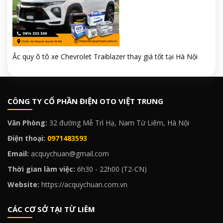
Ắc quy ô tô xe Chevrolet Traiblazer thay giá tốt tại Hà Nội
CÔNG TY CỔ PHẦN ĐIỆN OTO VIỆT TRUNG
Văn Phòng:
32 đường Mễ Trì Hạ, Nam Từ Liêm, Hà Nội
Điện thoại:
0971483593
Email:
acquychuan@gmail.com
Thời gian làm việc:
6h30 - 22h00 (T2-CN)
Website:
https://acquychuan.com.vn
CÁC CƠ SỞ TẠI TỪ LIÊM