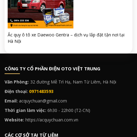
Ắc quy ô tô xe Daewoo Gentra – dịch vụ lắp đặt tận nơi tại
Hà Nội
CÔNG TY CỔ PHẦN ĐIỆN OTO VIỆT TRUNG
Văn Phòng:
32 đường Mễ Trì Hạ, Nam Từ Liêm, Hà Nội
Điện thoại:
0971483593
Email:
acquychuan@gmail.com
Thời gian làm việc:
6h30 - 22h00 (T2-CN)
Website:
https://acquychuan.com.vn
CÁC CƠ SỞ TẠI TỪ LIÊM