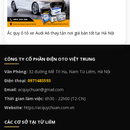
Ắc quy ô tô xe Audi A6 thay tận nơi giá bán tốt tại Hà Nội
CÔNG TY CỔ PHẦN ĐIỆN OTO VIỆT TRUNG
Văn Phòng:
32 đường Mễ Trì Hạ, Nam Từ Liêm, Hà Nội
Điện thoại:
0971483593
Email:
acquychuan@gmail.com
Thời gian làm việc:
6h30 - 22h00 (T2-CN)
Website:
https://acquychuan.com.vn
CÁC CƠ SỞ TẠI TỪ LIÊM