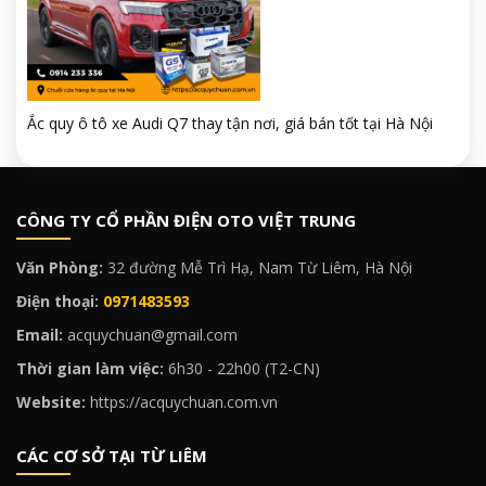
Ắc quy ô tô xe Audi Q7 thay tận nơi, giá bán tốt tại Hà Nội
CÔNG TY CỔ PHẦN ĐIỆN OTO VIỆT TRUNG
Văn Phòng:
32 đường Mễ Trì Hạ, Nam Từ Liêm, Hà Nội
Điện thoại:
0971483593
Email:
acquychuan@gmail.com
Thời gian làm việc:
6h30 - 22h00 (T2-CN)
Website:
https://acquychuan.com.vn
CÁC CƠ SỞ TẠI TỪ LIÊM