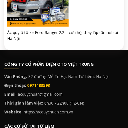
Ắc quy ô tô xe Ford Ranger 2.2 – cứu hộ, thay lắp tận nơi tại
Hà Nội
CÔNG TY CỔ PHẦN ĐIỆN OTO VIỆT TRUNG
Văn Phòng:
32 đường Mễ Trì Hạ, Nam Từ Liêm, Hà Nội
Điện thoại:
0971483593
Email:
acquychuan@gmail.com
Thời gian làm việc:
6h30 - 22h00 (T2-CN)
Website:
https://acquychuan.com.vn
CÁC CƠ SỞ TẠI TỪ LIÊM