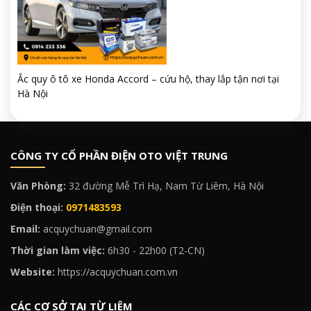
Ắc quy ô tô xe Honda Accord – cứu hộ, thay lắp tận nơi tại
Hà Nội
CÔNG TY CỔ PHẦN ĐIỆN OTO VIỆT TRUNG
Văn Phòng:
32 đường Mễ Trì Hạ, Nam Từ Liêm, Hà Nội
Điện thoại:
0971483593
Email:
acquychuan@gmail.com
Thời gian làm việc:
6h30 - 22h00 (T2-CN)
Website:
https://acquychuan.com.vn
CÁC CƠ SỞ TẠI TỪ LIÊM