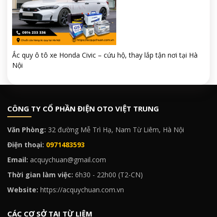
Ắc quy ô tô xe Honda Civic – cứu hộ, thay lắp tận nơi tại Hà
Nội
CÔNG TY CỔ PHẦN ĐIỆN OTO VIỆT TRUNG
Văn Phòng:
32 đường Mễ Trì Hạ, Nam Từ Liêm, Hà Nội
Điện thoại:
0971483593
Email:
acquychuan@gmail.com
Thời gian làm việc:
6h30 - 22h00 (T2-CN)
Website:
https://acquychuan.com.vn
CÁC CƠ SỞ TẠI TỪ LIÊM