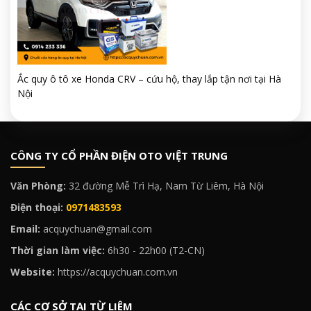
Ắc quy ô tô xe Honda CRV – cứu hộ, thay lắp tận nơi tại Hà
Nội
CÔNG TY CỔ PHẦN ĐIỆN OTO VIỆT TRUNG
Văn Phòng:
32 đường Mễ Trì Hạ, Nam Từ Liêm, Hà Nội
Điện thoại:
0971483593
Email:
acquychuan@gmail.com
Thời gian làm việc:
6h30 - 22h00 (T2-CN)
Website:
https://acquychuan.com.vn
CÁC CƠ SỞ TẠI TỪ LIÊM