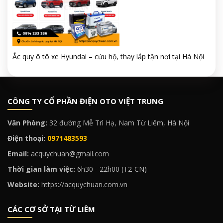
Ắc quy ô tô xe Hyundai – cứu hộ, thay lắp tận nơi tại Hà Nội
CÔNG TY CỔ PHẦN ĐIỆN OTO VIỆT TRUNG
Văn Phòng:
32 đường Mễ Trì Hạ, Nam Từ Liêm, Hà Nội
Điện thoại:
0971483593
Email:
acquychuan@gmail.com
Thời gian làm việc:
6h30 - 22h00 (T2-CN)
Website:
https://acquychuan.com.vn
CÁC CƠ SỞ TẠI TỪ LIÊM