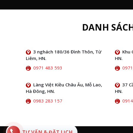
DANH SÁC
3 nghách 180/36 Đình Thôn, Từ
Khu 
Liêm, HN.
HN.
0971 483 593
0971
Làng Việt Kiều Châu Âu, Mỗ Lao,
37 C
Hà Đông, HN.
HN.
0983 283 157
0914
TƯ VẤN & ĐẶT LỊCH