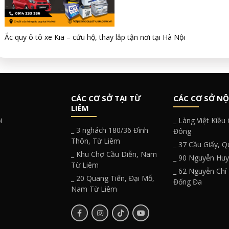
Ắc quy ô tô xe Kia – cứu hộ, thay lắp tận nơi tại Hà Nội
CÁC CƠ SỞ TẠI TỪ
CÁC CƠ SỞ NỘ
LIÊM
i
_ Làng Việt Kiều
_ 3 nghách 180/36 Đình
Đông
Thôn, Từ Liêm
_ 37 Cầu Giấy, 
_ Khu Chợ Cầu Diễn, Nam
_ 90 Nguyễn Hu
Từ Liêm
_ 62 Nguyễn Chí
_ 20 Quang Tiến, Đại Mỗ,
Đống Đa
Nam Từ Liêm