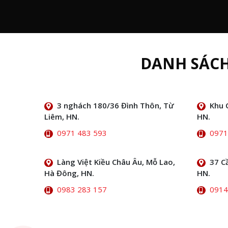
DANH SÁC
3 nghách 180/36 Đình Thôn, Từ
Khu 
Liêm, HN.
HN.
0971 483 593
0971
Làng Việt Kiều Châu Âu, Mỗ Lao,
37 C
Hà Đông, HN.
HN.
0983 283 157
0914