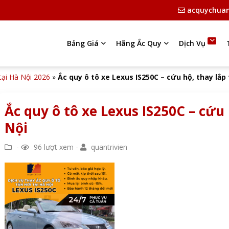
acquychua
Bảng Giá
Hãng Ắc Quy
Dịch Vụ
 tại Hà Nội 2026
»
Ắc quy ô tô xe Lexus IS250C – cứu hộ, thay lắp 
Ắc quy ô tô xe Lexus IS250C – cứu 
Nội
-
96 lượt xem -
quantrivien