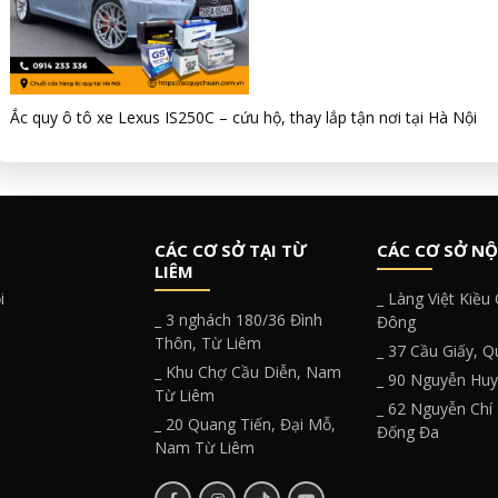
Ắc quy ô tô xe Lexus IS250C – cứu hộ, thay lắp tận nơi tại Hà Nội
CÁC CƠ SỞ TẠI TỪ
CÁC CƠ SỞ NỘ
LIÊM
i
_ Làng Việt Kiều
_ 3 nghách 180/36 Đình
Đông
Thôn, Từ Liêm
_ 37 Cầu Giấy, 
_ Khu Chợ Cầu Diễn, Nam
_ 90 Nguyễn Hu
Từ Liêm
_ 62 Nguyễn Chí
_ 20 Quang Tiến, Đại Mỗ,
Đống Đa
Nam Từ Liêm