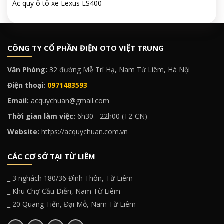
Ắc quy ô tô xe Lexus LS400
CÔNG TY CỔ PHẦN ĐIỆN OTO VIỆT TRUNG
Văn Phòng:
32 đường Mễ Trì Hạ, Nam Từ Liêm, Hà Nội
Điện thoại:
0971483593
Email:
acquychuan@gmail.com
Thời gian làm việc:
6h30 - 22h00 (T2-CN)
Website:
https://acquychuan.com.vn
CÁC CƠ SỞ TẠI TỪ LIÊM
_ 3 nghách 180/36 Đình Thôn, Từ Liêm
_ Khu Chợ Cầu Diễn, Nam Từ Liêm
_ 20 Quang Tiến, Đại Mỗ, Nam Từ Liêm