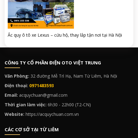
Ắc quy ô tô xe Lexus – cứu hộ, thay lắp tận nơi tại Hà Nội
CÔNG TY CỔ PHẦN ĐIỆN OTO VIỆT TRUNG
Văn Phòng:
32 đường Mễ Trì Hạ, Nam Từ Liêm, Hà Nội
Điện thoại:
0971483593
Email:
acquychuan@gmail.com
Thời gian làm việc:
6h30 - 22h00 (T2-CN)
Website:
https://acquychuan.com.vn
CÁC CƠ SỞ TẠI TỪ LIÊM