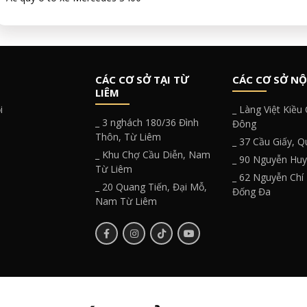
CÁC CƠ SỞ TẠI TỪ
CÁC CƠ SỞ NỘ
LIÊM
i
_ Làng Việt Kiều
_ 3 nghách 180/36 Đình
Đông
Thôn, Từ Liêm
_ 37 Cầu Giấy, 
_ Khu Chợ Cầu Diễn, Nam
_ 90 Nguyễn Hu
Từ Liêm
_ 62 Nguyễn Chí
_ 20 Quang Tiến, Đại Mỗ,
Đống Đa
Nam Từ Liêm