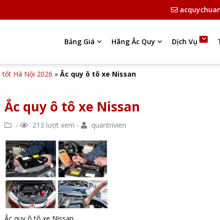
acquychua
Bảng Giá
Hãng Ắc Quy
Dịch Vụ
á tốt Hà Nội 2026
»
Ắc quy ô tô xe Nissan
Ắc quy ô tô xe Nissan
-
213 lượt xem -
quantrivien
Ắc quy ô tô xe Nissan