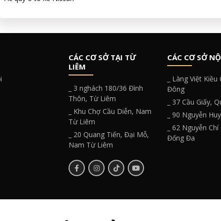
CÁC CƠ SỞ TẠI TỪ
CÁC CƠ SỞ NỘ
LIÊM
i
_ Làng Việt Kiều
_ 3 nghách 180/36 Đình
Đông
Thôn, Từ Liêm
_ 37 Cầu Giấy, 
_ Khu Chợ Cầu Diễn, Nam
_ 90 Nguyễn Hu
Từ Liêm
_ 62 Nguyễn Chí
_ 20 Quang Tiến, Đại Mỗ,
Đống Đa
Nam Từ Liêm