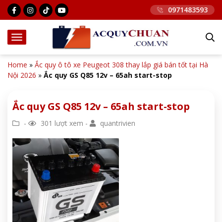
0971483593
Home
»
Ắc quy ô tô xe Peugeot 308 thay lắp giá bán tốt tại Hà
Nội 2026
»
Ắc quy GS Q85 12v – 65ah start-stop
Ắc quy GS Q85 12v – 65ah start-stop
-
301 lượt xem -
quantrivien