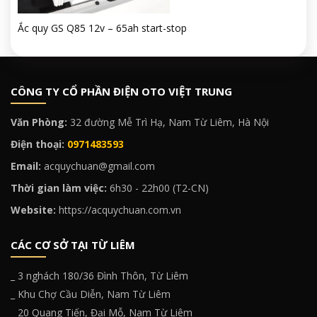
Ắc quy GS Q85 12v – 65ah start-stop
CÔNG TY CỔ PHẦN ĐIỆN OTO VIỆT TRUNG
Văn Phòng:
32 đường Mễ Trì Hạ, Nam Từ Liêm, Hà Nội
Điện thoại:
0971483593
Email:
acquychuan@gmail.com
Thời gian làm việc:
6h30 - 22h00 (T2-CN)
Website:
https://acquychuan.com.vn
CÁC CƠ SỞ TẠI TỪ LIÊM
_ 3 nghách 180/36 Đình Thôn, Từ Liêm
_ Khu Chợ Cầu Diễn, Nam Từ Liêm
_ 20 Quang Tiến, Đại Mỗ, Nam Từ Liêm