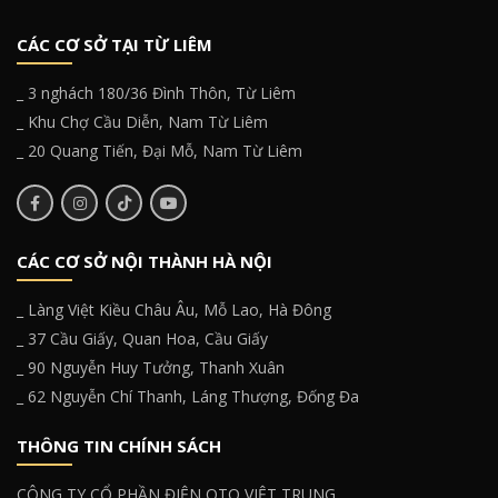
CÁC CƠ SỞ TẠI TỪ LIÊM
_ 3 nghách 180/36 Đình Thôn, Từ Liêm
_ Khu Chợ Cầu Diễn, Nam Từ Liêm
_ 20 Quang Tiến, Đại Mỗ, Nam Từ Liêm
CÁC CƠ SỞ NỘI THÀNH HÀ NỘI
Giờ làm việc:
Từ 6h30 đến 22h00 tất cả các ngày
_ Làng Việt Kiều Châu Âu, Mỗ Lao, Hà Đông
trong tuần.
_ 37 Cầu Giấy, Quan Hoa, Cầu Giấy
_ 90 Nguyễn Huy Tưởng, Thanh Xuân
Ắc quy phụ là gì?
_ 62 Nguyễn Chí Thanh, Láng Thượng, Đống Đa
Ô tô dù chạy bằng điện hay chạy bằng động cơ đốt trong
THÔNG TIN CHÍNH SÁCH
đều được trang bị ắc quy để hỗ trợ quá trình khởi động và
cung cấp năng lượng vận hành cho các thiết bị điện của
xe.
CÔNG TY CỔ PHẦN ĐIỆN OTO VIỆT TRUNG