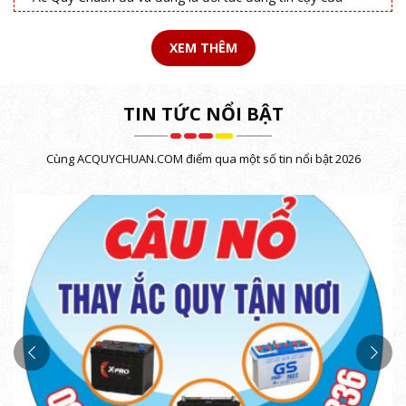
người tiêu dùng cũng như các doanh nghiệp.
Hầu hết các ô tô hiện đại ngày nay đều được trang bị
XEM THÊM
thêm ắc quy phụ để cung cấp đủ năng lượng cho các
thiết bị trên xe hoạt động bình thường. Đây được coi là
phương án dự phòng an toàn để hỗ trợ ac quy chính nếu
TIN TỨC NỔI BẬT
cần thiết. Vậy ắc quy phụ là gì và vai trò cụ thể của nó
trên ô tô là gì?
Cùng ACQUYCHUAN.COM điểm qua một số tin nổi bật 2026
Thông tin liên hệ:
∗
Cơ sở:
37 Đ. Cầu Giấy, P. Quan Hoa, Cầu Giấy.
Hotline:
098.3283.157