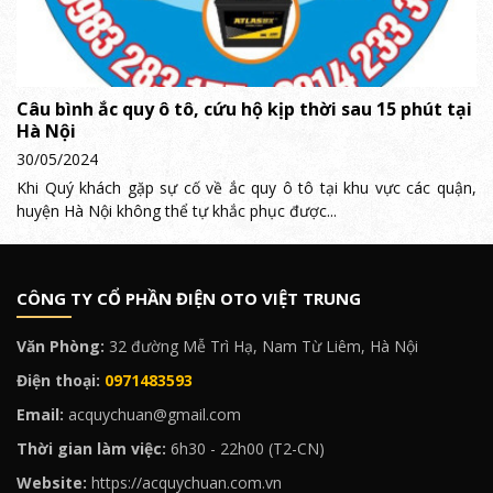
∗
Cơ sở:
32 đường Mễ Trì Hạ, Nam Từ Liêm, Hà Nội.
Câu bình ắc quy ô tô, cứu hộ kịp thời sau 15 phút tại
Hotline:
0914.233.336
Hà Nội
30/05/2024
Khi Quý khách gặp sự cố về ắc quy ô tô tại khu vực các quận,
huyện Hà Nội không thể tự khắc phục được...
CÔNG TY CỔ PHẦN ĐIỆN OTO VIỆT TRUNG
Văn Phòng:
32 đường Mễ Trì Hạ, Nam Từ Liêm, Hà Nội
Điện thoại:
0971483593
Email:
acquychuan@gmail.com
∗
Cơ sở:
Khu Chợ Cầu Diễn, P. Cầu Diễn, Nam Từ
Thời gian làm việc:
6h30 - 22h00 (T2-CN)
Liêm.
Hotline:
098.3283.157
Website:
https://acquychuan.com.vn