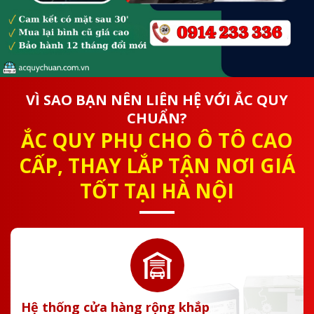
VÌ SAO BẠN NÊN LIÊN HỆ VỚI ẮC QUY
CHUẨN?
ẮC QUY PHỤ CHO Ô TÔ CAO
CẤP, THAY LẮP TẬN NƠI GIÁ
TỐT TẠI HÀ NỘI
Hệ thống cửa hàng rộng khắp