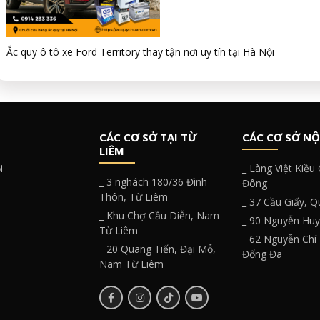
Ắc quy ô tô xe Ford Territory thay tận nơi uy tín tại Hà Nội
CÁC CƠ SỞ TẠI TỪ
CÁC CƠ SỞ NỘ
LIÊM
i
_ Làng Việt Kiều
_ 3 nghách 180/36 Đình
Đông
Thôn, Từ Liêm
_ 37 Cầu Giấy, 
_ Khu Chợ Cầu Diễn, Nam
_ 90 Nguyễn Hu
Từ Liêm
_ 62 Nguyễn Chí
_ 20 Quang Tiến, Đại Mỗ,
Đống Đa
Nam Từ Liêm