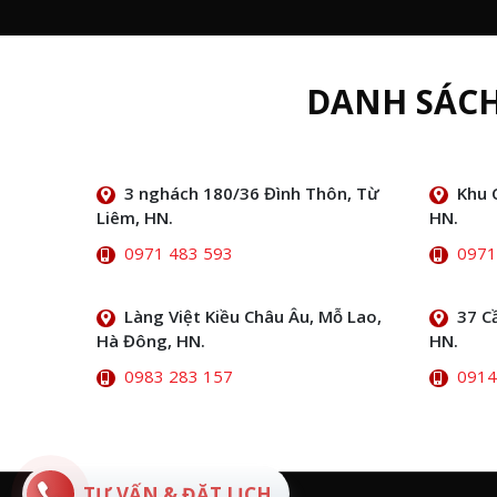
DANH SÁC
3 nghách 180/36 Đình Thôn, Từ
Khu 
Liêm, HN.
HN.
0971 483 593
0971
Làng Việt Kiều Châu Âu, Mỗ Lao,
37 C
Hà Đông, HN.
HN.
0983 283 157
0914
TƯ VẤN & ĐẶT LỊCH