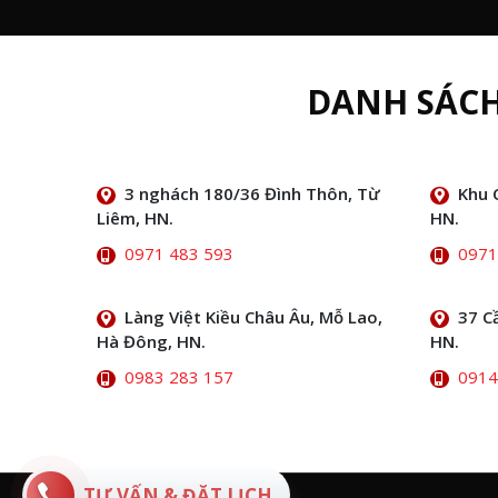
DANH SÁC
3 nghách 180/36 Đình Thôn, Từ
Khu 
Liêm, HN.
HN.
0971 483 593
0971
Làng Việt Kiều Châu Âu, Mỗ Lao,
37 C
Hà Đông, HN.
HN.
0983 283 157
0914
TƯ VẤN & ĐẶT LỊCH