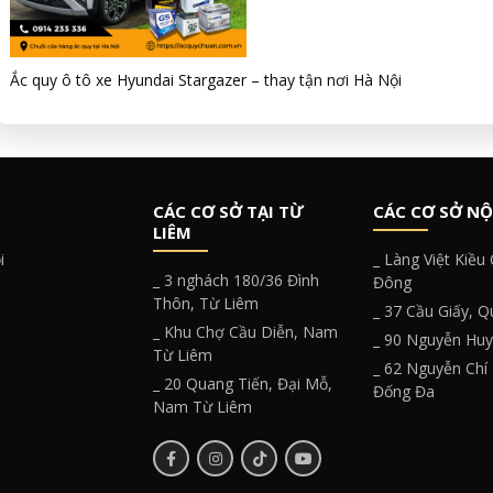
Ắc quy ô tô xe Hyundai Stargazer – thay tận nơi Hà Nội
CÁC CƠ SỞ TẠI TỪ
CÁC CƠ SỞ NỘ
LIÊM
i
_ Làng Việt Kiều
_ 3 nghách 180/36 Đình
Đông
Thôn, Từ Liêm
_ 37 Cầu Giấy, 
_ Khu Chợ Cầu Diễn, Nam
_ 90 Nguyễn Hu
Từ Liêm
_ 62 Nguyễn Chí
_ 20 Quang Tiến, Đại Mỗ,
Đống Đa
Nam Từ Liêm