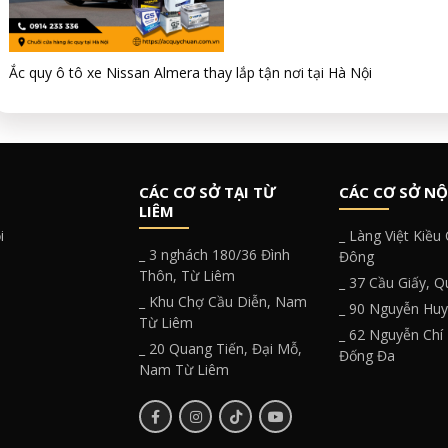
Ắc quy ô tô xe Nissan Almera thay lắp tận nơi tại Hà Nội
CÁC CƠ SỞ TẠI TỪ
CÁC CƠ SỞ NỘ
LIÊM
i
_ Làng Việt Kiều
_ 3 nghách 180/36 Đình
Đông
Thôn, Từ Liêm
_ 37 Cầu Giấy, 
_ Khu Chợ Cầu Diễn, Nam
_ 90 Nguyễn Hu
Từ Liêm
_ 62 Nguyễn Chí
_ 20 Quang Tiến, Đại Mỗ,
Đống Đa
Nam Từ Liêm