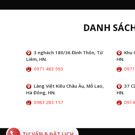
DANH SÁC
3 nghách 180/36 Đình Thôn, Từ
Khu 
Liêm, HN.
HN.
0971 483 593
0971
Làng Việt Kiều Châu Âu, Mỗ Lao,
37 C
Hà Đông, HN.
HN.
0983 283 157
0914
TƯ VẤN & ĐẶT LỊCH