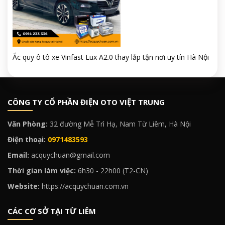
Ắc quy ô tô xe Vinfast Lux A2.0 thay lắp tận nơi uy tín Hà Nội
CÔNG TY CỔ PHẦN ĐIỆN OTO VIỆT TRUNG
Văn Phòng:
32 đường Mễ Trì Hạ, Nam Từ Liêm, Hà Nội
Điện thoại:
0971483593
Email:
acquychuan@gmail.com
Thời gian làm việc:
6h30 - 22h00 (T2-CN)
Website:
https://acquychuan.com.vn
CÁC CƠ SỞ TẠI TỪ LIÊM