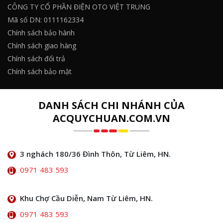
CÔNG TY CỔ PHẦN ĐIỆN OTO VIỆT TRUNG
Mã số DN: 0111162334
Chính sách bảo hành
Chính sách giao hàng
Chính sách đổi trả
Chính sách bảo mật
DANH SÁCH CHI NHÁNH CỦA
ACQUYCHUAN.COM.VN
3 nghách 180/36 Đình Thôn, Từ Liêm, HN.
0971 483 593
Khu Chợ Cầu Diễn, Nam Từ Liêm, HN.
0971 483 593