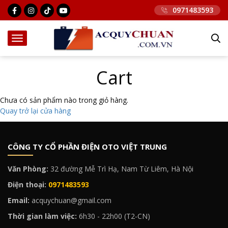
0971483593
Cart
Chưa có sản phẩm nào trong giỏ hàng.
Quay trở lại cửa hàng
CÔNG TY CỔ PHẦN ĐIỆN OTO VIỆT TRUNG
Văn Phòng:
32 đường Mễ Trì Hạ, Nam Từ Liêm, Hà Nội
Điện thoại:
0971483593
Email:
acquychuan@gmail.com
Thời gian làm việc:
6h30 - 22h00 (T2-CN)