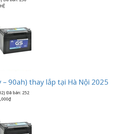
 HỆ
 – 90ah) thay lắp tại Hà Nội 2025
02)
Đã bán: 252
,000
₫