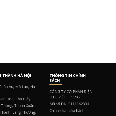
I THÀNH HÀ NỘI
THÔNG TIN CHÍNH
SÁCH
 Châu Âu, Mỗ Lao, Hà
CÔNG TY CỔ PHẦN ĐIỆN
OTO VIỆT TRUNG
Quan Hoa, Cầu Giấy
Mã số DN: 0111162334
y Tưởng, Thanh Xuân
Chính sách bảo hành
 Thanh, Láng Thượng,