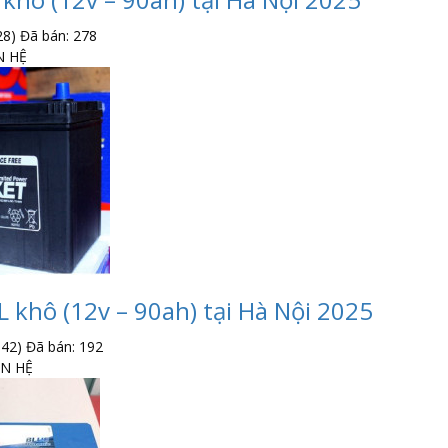
28)
Đã bán: 278
N HỆ
 khô (12v – 90ah) tại Hà Nội 2025
142)
Đã bán: 192
ÊN HỆ