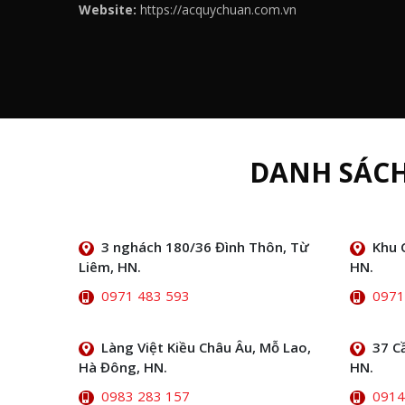
Website:
https://acquychuan.com.vn
DANH SÁC
3 nghách 180/36 Đình Thôn, Từ
Khu 
Liêm, HN.
HN.
0971 483 593
0971
Làng Việt Kiều Châu Âu, Mỗ Lao,
37 C
Hà Đông, HN.
HN.
0983 283 157
0914