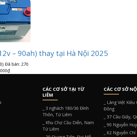
12v – 90ah) thay tại Hà Nội 2025
0)
Đã bán: 270
,000
₫
CÁC CƠ SỞ TẠI TỪ
CÁC CƠ SỞ NỘ
LIÊM
i
_ Làng Việt Kiều
_ 3 nghách 180/36 Đình
Đông
Thôn, Từ Liêm
_ 37 Cầu Giấy, 
_ Khu Chợ Cầu Diễn, Nam
_ 90 Nguyễn Hu
Từ Liêm
_ 62 Nguyễn Chí
_ 20 Quang Tiến, Đại Mỗ,