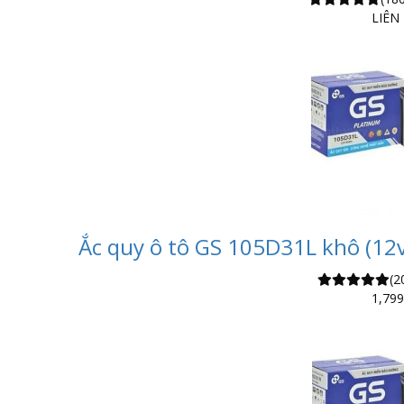
LIÊN
Ắc quy ô tô GS 105D31L khô (12v
(2
1,799