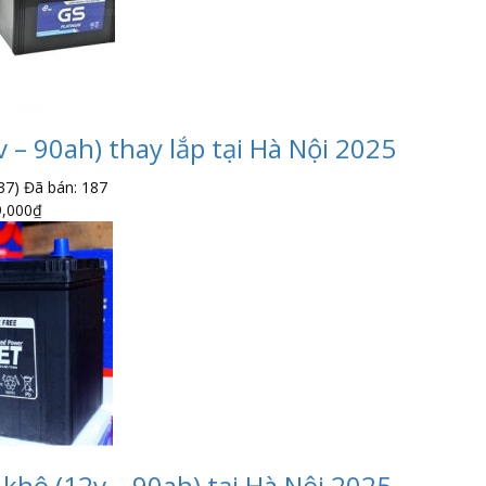
 – 90ah) thay lắp tại Hà Nội 2025
37)
Đã bán: 187
9,000
₫
khô (12v – 90ah) tại Hà Nội 2025