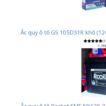
Ắc quy ô tô GS 105D31R khô (12v
(1
1,79
Ắc quy ô tô Rocket SMF NX120-7 