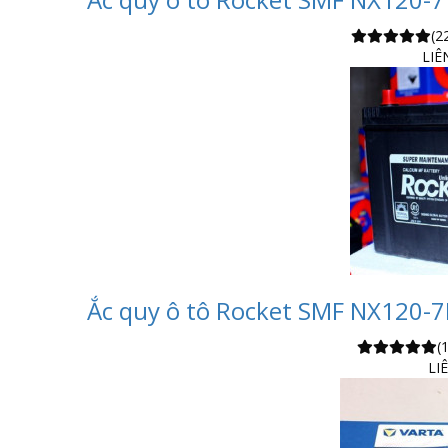
(2
LIÊ
Ắc quy ô tô Rocket SMF NX120-7L
(
LI