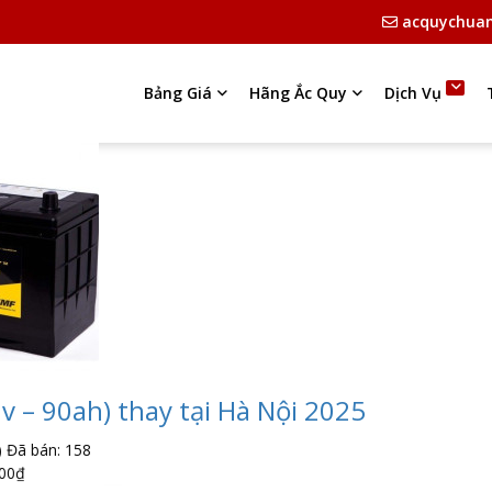
acquychua
Bảng Giá
Hãng Ắc Quy
Dịch Vụ
v – 90ah) thay tại Hà Nội 2025
)
Đã bán: 158
00
₫