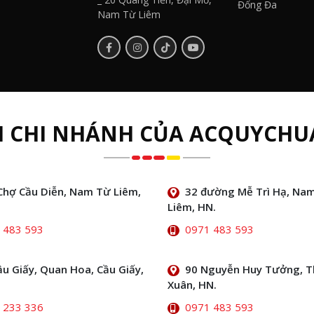
Đống Đa
Nam Từ Liêm
H CHI NHÁNH CỦA ACQUYCHU
Chợ Cầu Diễn, Nam Từ Liêm,
32 đường Mễ Trì Hạ, Na
Liêm, HN.
 483 593
0971 483 593
ầu Giấy, Quan Hoa, Cầu Giấy,
90 Nguyễn Huy Tưởng, 
Xuân, HN.
 233 336
0971 483 593