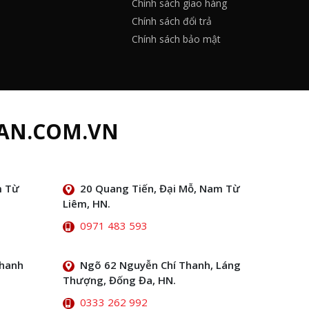
Chính sách giao hàng
Chính sách đổi trả
Chính sách bảo mật
AN.COM.VN
m Từ
20 Quang Tiến, Đại Mỗ, Nam Từ
Liêm, HN.
0971 483 593
Thanh
Ngõ 62 Nguyễn Chí Thanh, Láng
Thượng, Đống Đa, HN.
0333 262 992