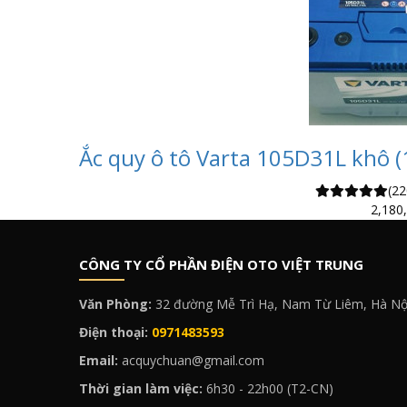
Ắc quy ô tô Varta 105D31L khô (
(22
2,180
CÔNG TY CỔ PHẦN ĐIỆN OTO VIỆT TRUNG
Văn Phòng:
32 đường Mễ Trì Hạ, Nam Từ Liêm, Hà Nộ
Điện thoại:
0971483593
Email:
acquychuan@gmail.com
Thời gian làm việc:
6h30 - 22h00 (T2-CN)