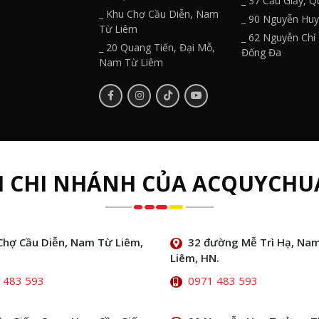
_ 37 Cầu Giấy, 
_ Khu Chợ Cầu Diễn, Nam
_ 90 Nguyễn Hu
Từ Liêm
_ 62 Nguyễn Chí
_ 20 Quang Tiến, Đại Mỗ,
Đống Đa
Nam Từ Liêm
H CHI NHÁNH CỦA ACQUYCHU
Chợ Cầu Diễn, Nam Từ Liêm,
32 đường Mễ Trì Hạ, Na
Liêm, HN.
 483 593
0971 483 593