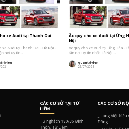
ho xe Audi tại Thanh Oai -
Ắc quy cho xe Audi tại Ứng H
Nội
 xe Audi tại Thanh Oai - Hà Nội -
Ắc quy cho xe Audi tại Ứng Hòa - T
n nơi uy tín...
tận nơi uy tín nhất Hà Nội....
trivien
quantrivien
/2021
28/07/2021
CÁC CƠ SỞ TẠI TỪ
CÁC CƠ SỞ NỘ
LIÊM
i
_ Làng Việt Kiều
_ 3 nghách 180/36 Đình
Đông
Thôn, Từ Liêm