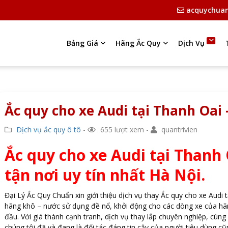
acquychua
Bảng Giá
Hãng Ắc Quy
Dịch Vụ
Ắc quy cho xe Audi tại Thanh Oai 
Dịch vụ ắc quy ô tô
-
655 lượt xem -
quantrivien
Ắc quy cho xe Audi tại Thanh 
tận nơi uy tín nhất Hà Nội.
Đại Lý Ắc Quy Chuẩn xin giới thiệu dịch vụ thay Ắc quy cho xe Audi t
hãng khô – nước sử dụng đề nổ, khởi động cho các dòng xe của hãn
đầu. Với giá thành cạnh tranh, dịch vụ thay lắp chuyên nghiệp, cùng
chúng tôi đã và đang là đối tác đáng tin cậy của người tiêu dùng c