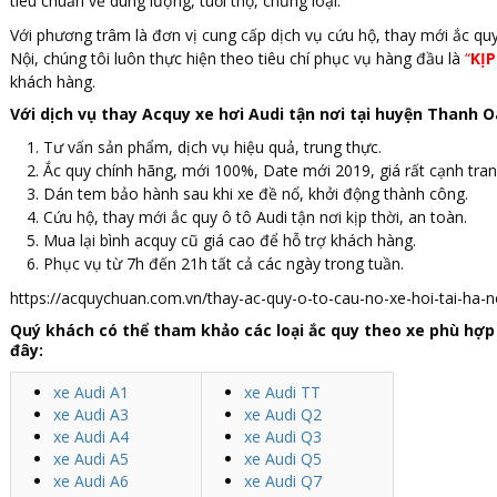
tiêu chuẩn về dung lượng, tuổi thọ, chủng loại.
Với phương trâm là đơn vị cung cấp dịch vụ cứu hộ, thay mới ắc qu
Nội, chúng tôi luôn thực hiện theo tiêu chí phục vụ hàng đầu là
“
KỊ
khách hàng.
Với dịch vụ thay Acquy xe hơi Audi tận nơi tại huyện Thanh O
Tư vấn sản phẩm, dịch vụ hiệu quả, trung thực.
Ắc quy chính hãng, mới 100%, Date mới 2019, giá rất cạnh tran
Dán tem bảo hành sau khi xe đề nổ, khởi động thành công.
Cứu hộ, thay mới ắc quy ô tô Audi tận nơi kịp thời, an toàn.
Mua lại bình acquy cũ giá cao để hỗ trợ khách hàng.
Phục vụ từ 7h đến 21h tất cả các ngày trong tuần.
https://acquychuan.com.vn/thay-ac-quy-o-to-cau-no-xe-hoi-tai-ha-n
Quý khách có thể tham khảo các loại ắc quy theo xe phù hợp
đây:
xe Audi A1
xe Audi TT
xe Audi A3
xe Audi Q2
xe Audi A4
xe Audi Q3
xe Audi A5
xe Audi Q5
xe Audi A6
xe Audi Q7