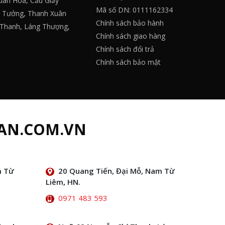
Quan Hoa, Cầu Giấy
Mã số DN: 0111162334
y Tưởng, Thanh Xuân
Chính sách bảo hành
 Thanh, Láng Thượng,
Chính sách giao hàng
Chính sách đổi trả
Chính sách bảo mật
AN.COM.VN
m Từ
20 Quang Tiến, Đại Mỗ, Nam Từ
Liêm, HN.
0971 483 593