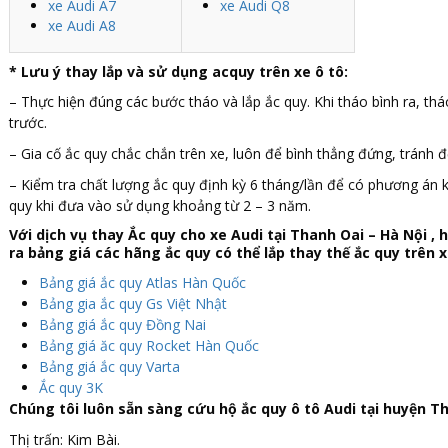
xe Audi A7
xe Audi Q8
xe Audi A8
*
Lưu ý thay lắp và sử dụng acquy trên xe ô tô:
– Thực hiện đúng các bước tháo và lắp ắc quy. Khi tháo bình ra, tháo
trước.
– Gia cố ắc quy chắc chắn trên xe, luôn để bình thẳng đứng, tránh để
– Kiểm tra chất lượng ắc quy định kỳ 6 tháng/lần để có phương án k
quy khi đưa vào sử dụng khoảng từ 2 – 3 năm.
Với dịch vụ thay Ắc quy cho xe Audi tại Thanh Oai – Hà Nội , 
ra bảng giá các hãng ắc quy có thể lắp thay thế ắc quy trên x
Bảng giá ắc quy Atlas Hàn Quốc
Bảng gia ắc quy Gs Việt Nhật
Bảng giá ắc quy Đồng Nai
Bảng giá ăc quy Rocket Hàn Quốc
Bảng giá ắc quy Varta
Ắc quy 3K
Chúng tôi luôn sẵn sàng cứu hộ ắc quy ô tô Audi tại huyện T
Thị trấn: Kim Bài.