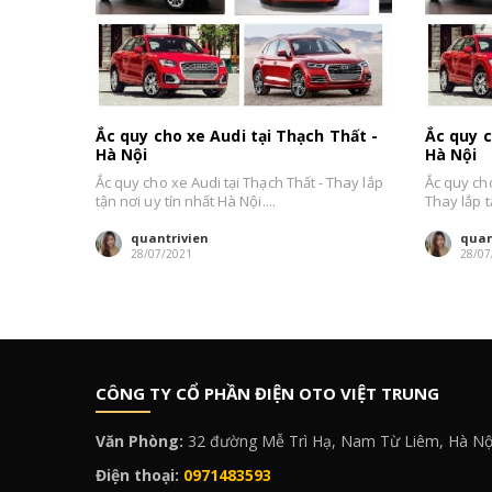
Ắc quy cho xe Audi tại Thạch Thất -
Ắc quy c
Hà Nội
Hà Nội
Ắc quy cho xe Audi tại Thạch Thất - Thay lắp
Ắc quy cho
tận nơi uy tín nhất Hà Nội....
Thay lắp tậ
quantrivien
quan
28/07/2021
28/07
CÔNG TY CỔ PHẦN ĐIỆN OTO VIỆT TRUNG
Văn Phòng:
32 đường Mễ Trì Hạ, Nam Từ Liêm, Hà Nộ
Điện thoại:
0971483593