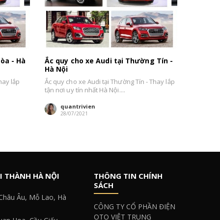
òa - Hà
Ắc quy cho xe Audi tại Thường Tín -
Hà Nội
hay lắp
Ắc quy cho xe Audi tại Thường Tín - Thay lắp
tận nơi uy tín nhất Hà Nội....
quantrivien
28/07/2021
I THÀNH HÀ NỘI
THÔNG TIN CHÍNH
SÁCH
 Châu Âu, Mỗ Lao, Hà
CÔNG TY CỔ PHẦN ĐIỆN
OTO VIỆT TRUNG