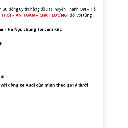
y lưu động uy tín hàng đầu tại huyện Thanh Oai – Hà
P THỜI – AN TOÀN – CHẤT LƯỢNG”
đối với từng
ai – Hà Nội, chúng tôi cam kết:
h.
oi/
 với dòng xe Audi của mình theo gợi ý dưới