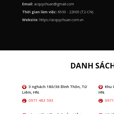
Email:
acquychuan@gmail.com
Thời gian làm việc:
6h30 - 22h00 (T2-CN)
Website:
https://acquychuan.com.vn
DANH SÁC
3 nghách 180/36 Đình Thôn, Từ
Khu 
Liêm, HN.
HN.
0971 483 593
0971