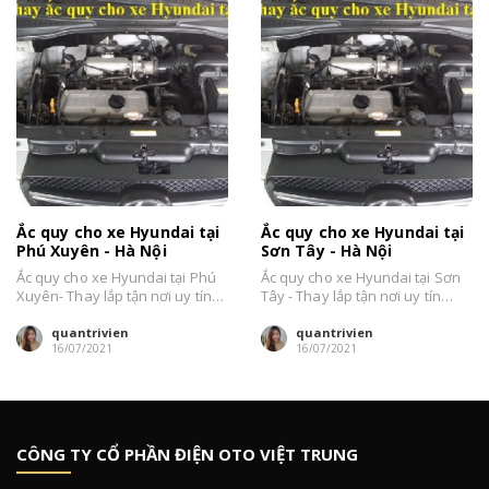
Ắc quy cho xe Hyundai tại
Ắc quy cho xe Hyundai tại
Phú Xuyên - Hà Nội
Sơn Tây - Hà Nội
Ắc quy cho xe Hyundai tại Phú
Ắc quy cho xe Hyundai tại Sơn
Xuyên- Thay lắp tận nơi uy tín
Tây - Thay lắp tận nơi uy tín
nhất Hà Nội. Đại...
nhất Hà Nội....
quantrivien
quantrivien
16/07/2021
16/07/2021
CÔNG TY CỔ PHẦN ĐIỆN OTO VIỆT TRUNG