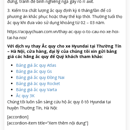
đứng, tránh để bình nghiêng ngả gây rò rỉ axit.
3. Kiểm tra chất lượng ắc quy định kỳ 6 tháng/lần để có
phương án khắc phục hoặc thay thế kịp thời. Thường tuổi thọ
ắc quy khi đưa vào sử dụng khoảng từ 02 – 03 năm.
https://acquychuan.com.vn/thay-ac-quy-o-to-cau-no-xe-hoi-
tai-ha-noi/
Với dịch vụ thay Ắc quy cho xe Hyundai tại Thường Tín
– Hà Nội, cửa hàng, đại lý của chúng tôi xin gửi bảng
giá các hãng ắc quy để Quý khách tham khảo:
Bảng giá ắc quy Atlas
Bảng gia ắc quy Gs
Bảng giá ắc quy Đồng Nai
Bảng giá ăc quy Rocket
Bảng giá ắc quy Varta
Ắc quy 3K
Chúng tôi luôn sẵn sàng cứu hộ ắc quy ô tô Hyundai tại
huyện Thường Tín, Hà Nội:
[accordion]
[accordion-item title=”Xem thêm nội dung”]