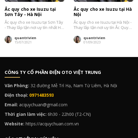
Ắc quy cho xe Isuzu tại
Ắc quy cho xe Isuzu tại Hà
Sơn Tây - Hà Nội
Nội
Ắc quy cho xe Isuzu tại Sơn Tây
Ắc quy cho xe Isuzu tại Hà Nội -
- Thay lắp tận nơi uy tín nhất Hà
Thay lắp tận nơi uy tín Ắc Quy
Nội....
Chuẩn...
quantrivien
quantrivien
15/07/2021
01/09/2023
CÔNG TY CỔ PHẦN ĐIỆN OTO VIỆT TRUNG
Văn Phòng:
32 đường Mễ Trì Hạ, Nam Từ Liêm, Hà Nội
Điện thoại:
0971483593
Email:
acquychuan@gmail.com
Thời gian làm việc:
6h30 - 22h00 (T2-CN)
Website:
https://acquychuan.com.vn