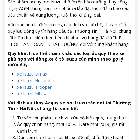
Sản phẩm acquy oto Isuzu khô (miễn bảo dưỡng) hay công
nghệ AGM chúng tôi phân phối và lắp đặt luôn đảm bảo các
tiêu chuẩn về dung lượng, tuổi thọ, chủng loại.
Với mục tiêu là đơn vị cung cấp dịch vụ cứu hộ, thay mới ắc
quy lưu động uy tín hàng đầu tại Thường Tín – Hà Nội, chúng
tôi luôn thực hiện theo tiêu chí phục vụ hàng đầu là “KỊP
THỜI – AN TOÀN – CHẤT LƯỢNG” đối với từng khách hàng.
Quý khách có thể tham khảo các loại ắc quy theo xe
phù hợp với dòng xe ô tô Isuzu của mình theo gợi ý
dưới đây:
xe Isuzu Dmax
xe Isuzu Hi Lander
xe Isuzu Trooper
xe Isuzu MU-X
Với dịch vụ thay Acquy xe hơi Isuzu tận nơi tại Thường
Tín – Hà Nội, chúng tôi cam kết:
Tư vấn sản phẩm, dịch vụ cứu hộ hiệu quả, trung thực.
Ắc quy chính hãng, mới 100%, Date mới 2019, giá rất
cạnh tranh.
Dán tem bảo hành sau khi xe đề nổ, khởi động thành