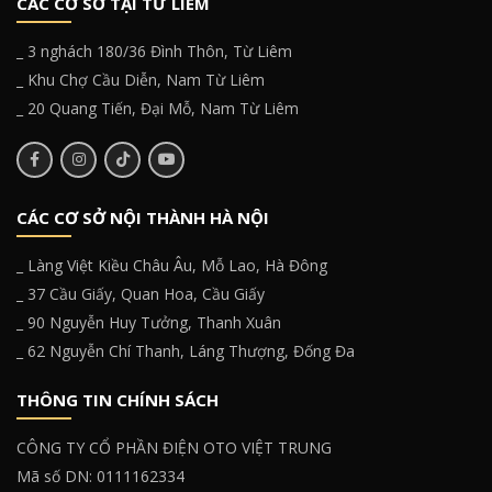
CÁC CƠ SỞ TẠI TỪ LIÊM
_ 3 nghách 180/36 Đình Thôn, Từ Liêm
_ Khu Chợ Cầu Diễn, Nam Từ Liêm
_ 20 Quang Tiến, Đại Mỗ, Nam Từ Liêm
CÁC CƠ SỞ NỘI THÀNH HÀ NỘI
_ Làng Việt Kiều Châu Âu, Mỗ Lao, Hà Đông
_ 37 Cầu Giấy, Quan Hoa, Cầu Giấy
_ 90 Nguyễn Huy Tưởng, Thanh Xuân
_ 62 Nguyễn Chí Thanh, Láng Thượng, Đống Đa
THÔNG TIN CHÍNH SÁCH
CÔNG TY CỔ PHẦN ĐIỆN OTO VIỆT TRUNG
Mã số DN: 0111162334