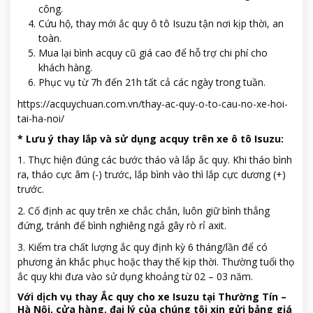
công.
Cứu hộ, thay mới ắc quy ô tô Isuzu tận nơi kịp thời, an
toàn.
Mua lại bình acquy cũ giá cao để hỗ trợ chi phí cho
khách hàng.
Phục vụ từ 7h đến 21h tất cả các ngày trong tuần.
https://acquychuan.com.vn/thay-ac-quy-o-to-cau-no-xe-hoi-
tai-ha-noi/
* Lưu ý thay lắp và sử dụng acquy trên xe ô tô Isuzu:
1. Thực hiện đúng các bước tháo và lắp ắc quy. Khi tháo bình
ra, tháo cực âm (-) trước, lắp bình vào thì lắp cực dương (+)
trước.
2. Cố định ac quy trên xe chắc chắn, luôn giữ bình thẳng
đứng, tránh để bình nghiêng ngả gây rò rỉ axit.
3. Kiểm tra chất lượng ắc quy định kỳ 6 tháng/lần để có
phương án khắc phục hoặc thay thế kịp thời. Thường tuổi thọ
ắc quy khi đưa vào sử dụng khoảng từ 02 – 03 năm.
Với dịch vụ thay Ắc quy cho xe Isuzu tại Thường Tín –
Hà Nội, cửa hàng, đại lý của chúng tôi xin gửi bảng giá