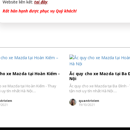
Website liên kết:
tại đây
.
Rất hân hạnh được phục vụ Quý khách!
cho xe Mazda tại Hoàn Kiếm -
Ắc quy cho xe Mazda tại Ba Đ
Nội
o xe Mazda tại Hoàn Kiếm - Thay
Ắc quy cho xe Mazda tại Ba Đình -
 uy tín nhất Hà Nội....
tận nơi uy tín nhất Hà Nội....
trivien
quantrivien
/2021
19/10/2021