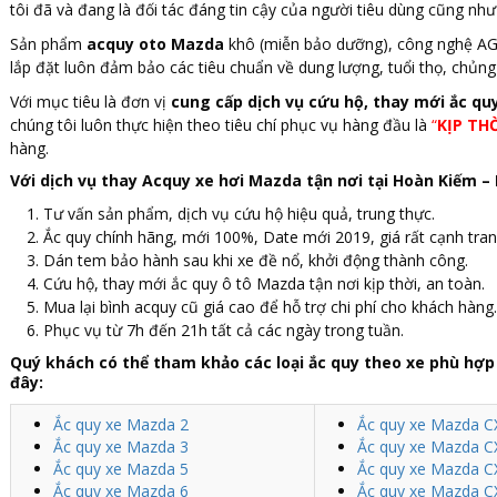
tôi đã và đang là đối tác đáng tin cậy của người tiêu dùng cũng nh
Sản phẩm
acquy oto Mazda
khô (miễn bảo dưỡng), công nghệ AGM
lắp đặt luôn đảm bảo các tiêu chuẩn về dung lượng, tuổi thọ, chủng 
Với mục tiêu là đơn vị
cung cấp dịch vụ cứu hộ, thay mới ắc qu
chúng tôi luôn thực hiện theo tiêu chí phục vụ hàng đầu là
“
KỊP TH
hàng.
Với dịch vụ thay Acquy xe hơi Mazda tận nơi tại Hoàn Kiếm –
Tư vấn sản phẩm, dịch vụ cứu hộ hiệu quả, trung thực.
Ắc quy chính hãng, mới 100%, Date mới 2019, giá rất cạnh tran
Dán tem bảo hành sau khi xe đề nổ, khởi động thành công.
Cứu hộ, thay mới ắc quy ô tô Mazda tận nơi kịp thời, an toàn.
Mua lại bình acquy cũ giá cao để hỗ trợ chi phí cho khách hàng.
Phục vụ từ 7h đến 21h tất cả các ngày trong tuần.
Quý khách có thể tham khảo các loại ắc quy theo xe phù hợp
đây:
Ắc quy xe Mazda 2
Ắc quy xe Mazda C
Ắc quy xe Mazda 3
Ắc quy xe Mazda C
Ắc quy xe Mazda 5
Ắc quy xe Mazda C
Ắc quy xe Mazda 6
Ắc quy xe Mazda C