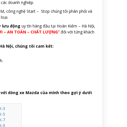
ư các doanh nghiệp.
, công nghệ Start – Stop chúng tôi phân phối và
loại.
y lưu động
uy tín hàng đầu tại Hoàn Kiếm – Hà Nội,
ỜI – AN TOÀN – CHẤT LƯỢNG”
đối với từng khách
 Hà Nội, chúng tôi cam kết:
h.
 với dòng xe Mazda của mình theo gợi ý dưới
X-3
X-5
X-7
X-9