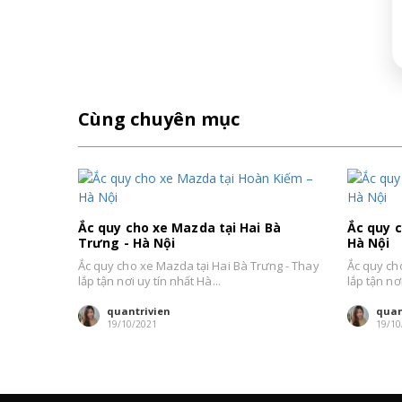
Cùng chuyên mục
Ắc quy cho xe Mazda tại Hai Bà
Ắc quy 
Trưng - Hà Nội
Hà Nội
Ắc quy cho xe Mazda tại Hai Bà Trưng - Thay
Ắc quy ch
lắp tận nơi uy tín nhất Hà...
lắp tận nơi
quantrivien
quan
19/10/2021
19/10