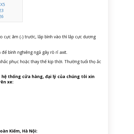
MX5
23
26
o cực âm (-) trước, lắp bình vào thì lắp cực dương
 để bình nghiêng ngả gây rò rỉ axit.
khắc phục hoặc thay thế kịp thời. Thường tuổi thọ ắc
, hệ thống cửa hàng, đại lý của chúng tôi xin
rên xe:
oàn Kiếm, Hà Nội: