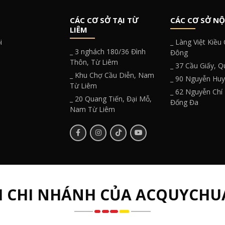
CÁC CƠ SỞ TẠI TỪ
CÁC CƠ SỞ NỘ
LIÊM
i
_ Làng Việt Kiều
_ 3 nghách 180/36 Đình
Đông
Thôn, Từ Liêm
_ 37 Cầu Giấy, 
_ Khu Chợ Cầu Diễn, Nam
_ 90 Nguyễn Hu
Từ Liêm
_ 62 Nguyễn Chí
_ 20 Quang Tiến, Đại Mỗ,
Đống Đa
Nam Từ Liêm
H CHI NHÁNH CỦA ACQUYCHU