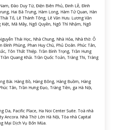
am, Đào Duy Từ, Điện Biên Phủ, Đinh Lễ, Đình
Trung, Hai Bà Trưng, Hàm Long, Hàm Tử Quan, Hàn
Thái Tổ, Lê Thánh Tông, Lê Văn Hưu. Lương Văn
ng Kiệt, Mã Mây, Ngô Quyền, Ngô Thì Nhậm, Ngô
Nguyễn Thái Học, Nhà Chung, Nhà Hỏa, Nhà thờ. Ô
n Đình Phùng, Phan Huy Chú, Phủ Doãn. Phúc Tân,
c, Tôn Thất Thiệp. Trần Bình Trọng, Trần Hưng
Trần Quang Khải. Trần Quốc Toản, Tràng Thi, Tràng
ng Bài. Hàng Bồ, Hàng Bông, Hàng Buồm, Hàng
Phúc Tân, Trần Hưng Đạo, Tràng Tiền, ga Hà Nội,
Da, Pacific Place, Ha Noi Center Suite. Toà nhà
ty Ancora. Nhà Thờ Lớn Hà Nội, Tòa nhà Capital
ng Mại Dịch Vụ Bốn Mùa.