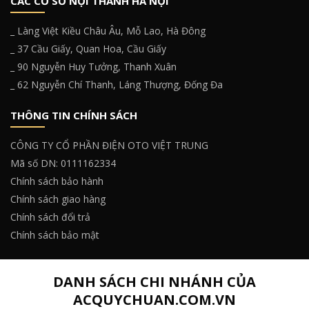
CÁC CƠ SỞ NỘI THÀNH HÀ NỘI
_ Làng Việt Kiều Châu Âu, Mỗ Lao, Hà Đông
_ 37 Cầu Giấy, Quan Hoa, Cầu Giấy
_ 90 Nguyễn Huy Tưởng, Thanh Xuân
_ 62 Nguyễn Chí Thanh, Láng Thượng, Đống Đa
THÔNG TIN CHÍNH SÁCH
CÔNG TY CỔ PHẦN ĐIỆN OTO VIỆT TRUNG
Mã số DN: 0111162334
Chính sách bảo hành
Chính sách giao hàng
Chính sách đổi trả
Chính sách bảo mật
DANH SÁCH CHI NHÁNH CỦA
ACQUYCHUAN.COM.VN