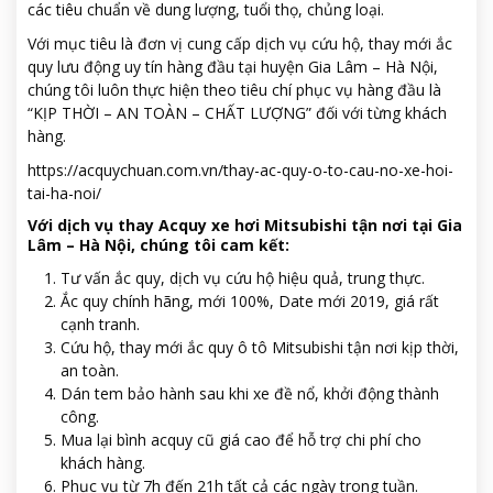
các tiêu chuẩn về dung lượng, tuổi thọ, chủng loại.
Với mục tiêu là đơn vị cung cấp dịch vụ cứu hộ, thay mới ắc
quy lưu động uy tín hàng đầu tại huyện Gia Lâm – Hà Nội,
chúng tôi luôn thực hiện theo tiêu chí phục vụ hàng đầu là
“KỊP THỜI – AN TOÀN – CHẤT LƯỢNG” đối với từng khách
hàng.
https://acquychuan.com.vn/thay-ac-quy-o-to-cau-no-xe-hoi-
tai-ha-noi/
Với dịch vụ thay Acquy xe hơi Mitsubishi tận nơi tại Gia
Lâm – Hà Nội, chúng tôi cam kết:
Tư vấn ắc quy, dịch vụ cứu hộ hiệu quả, trung thực.
Ắc quy chính hãng, mới 100%, Date mới 2019, giá rất
cạnh tranh.
Cứu hộ, thay mới ắc quy ô tô Mitsubishi tận nơi kịp thời,
an toàn.
Dán tem bảo hành sau khi xe đề nổ, khởi động thành
công.
Mua lại bình acquy cũ giá cao để hỗ trợ chi phí cho
khách hàng.
Phục vụ từ 7h đến 21h tất cả các ngày trong tuần.