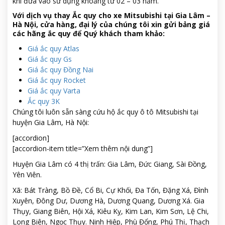
khi đưa vào sử dụng khoảng từ 02 – 03 năm.
Với dịch vụ thay Ắc quy cho xe Mitsubishi tại Gia Lâm –
Hà Nội, cửa hàng, đại lý của chúng tôi xin gửi bảng giá
các hãng ắc quy để Quý khách tham khảo:
Giá ắc quy Atlas
Giá ắc quy Gs
Giá ắc quy Đồng Nai
Giá ắc quy Rocket
Giá ắc quy Varta
Ắc quy 3K
Chúng tôi luôn sẵn sàng cứu hộ ắc quy ô tô Mitsubishi tại
huyện Gia Lâm, Hà Nội:
[accordion]
[accordion-item title=”Xem thêm nội dung”]
Huyện Gia Lâm có 4 thị trấn: Gia Lâm, Đức Giang, Sài Đồng,
Yên Viên.
Xã: Bát Tràng, Bồ Đề, Cổ Bi, Cự Khối, Đa Tốn, Đặng Xá, Đình
Xuyên, Đông Dư, Dương Hà, Dương Quang, Dương Xá. Gia
Thụy, Giang Biên, Hội Xá, Kiêu Kỵ, Kim Lan, Kim Sơn, Lệ Chi,
Long Biên, Ngọc Thụy. Ninh Hiệp, Phù Đổng, Phú Thị, Thạch