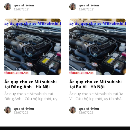
tín nhất Hà Nội....
nhất Hà Nội....
quantrivien
quantrivien
13/07/2021
13/07/2021
Ắc quy cho xe Mitsubishi
Ắc quy cho xe Mitsubishi
tại Đông Anh - Hà Nội
tại Ba Vì - Hà Nội
Ắc quy cho xe Mitsubishi tại
Ắc quy cho xe Mitsubishi tại Ba
Đông Anh - Cứu hộ kịp thời, uy
Vì - Cứu hộ kịp thời, uy tín nhất
tín nhất Hà Nội....
Hà Nội....
quantrivien
quantrivien
13/07/2021
13/07/2021