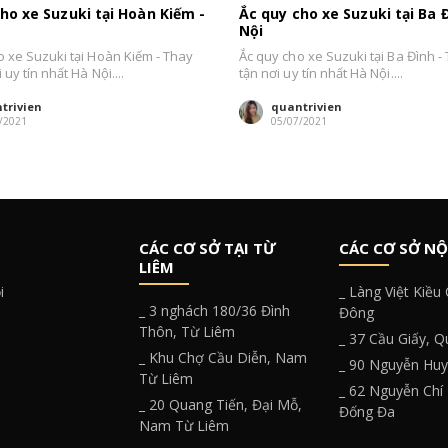
ho xe Suzuki tại Hoàn Kiếm -
Ắc quy cho xe Suzuki tại Ba 
Nội
o xe Suzuki tại Hoàn Kiếm - Thay
Ắc quy cho xe Suzuki tại Ba Đình -
 uy tín nhất Hà Nội....
tận nơi uy tín nhất Hà Nội....
trivien
quantrivien
/2021
05/07/2021
CÁC CƠ SỞ TẠI TỪ
CÁC CƠ SỞ NỘ
LIÊM
i
_ Làng Việt Kiều
_ 3 nghách 180/36 Đình
Đông
Thôn, Từ Liêm
_ 37 Cầu Giấy, 
_ Khu Chợ Cầu Diễn, Nam
_ 90 Nguyễn Hu
Từ Liêm
_ 62 Nguyễn Chí
_ 20 Quang Tiến, Đại Mỗ,
Đống Đa
Nam Từ Liêm