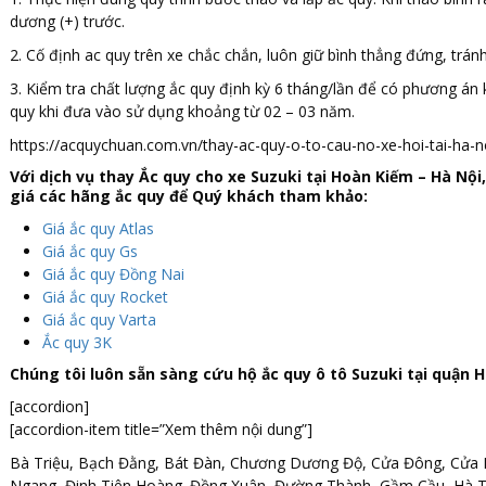
dương (+) trước.
2. Cố định ac quy trên xe chắc chắn, luôn giữ bình thẳng đứng, tránh
3. Kiểm tra chất lượng ắc quy định kỳ 6 tháng/lần để có phương án 
quy khi đưa vào sử dụng khoảng từ 02 – 03 năm.
https://acquychuan.com.vn/thay-ac-quy-o-to-cau-no-xe-hoi-tai-ha-n
Với dịch vụ thay Ắc quy cho xe Suzuki tại Hoàn Kiếm – Hà Nội,
giá các hãng ắc quy để Quý khách tham khảo:
Giá ắc quy Atlas
Giá ắc quy Gs
Giá ắc quy Đồng Nai
Giá ắc quy Rocket
Giá ắc quy Varta
Ắc quy 3K
Chúng tôi luôn sẵn sàng cứu hộ ắc quy ô tô Suzuki tại quận H
[accordion]
[accordion-item title=”Xem thêm nội dung”]
Bà Triệu, Bạch Đằng, Bát Đàn, Chương Dương Độ, Cửa Đông, Cửa N
Ngang, Đinh Tiên Hoàng. Đồng Xuân, Đường Thành, Gầm Cầu, Hà 