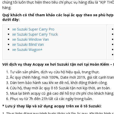
chúng tôi luôn thực hiện theo tiêu chí phục vụ hàng đầu là “KỊP 
hàng.
Quý khách có thể tham khảo các loại ắc quy theo xe phù hợp 
dưới đây:
xe Suzuki Super Carry Pro
xe Suzuki Super Carry Truck
xe Suzuki Window Van
xe Suzuki Blind Van
xe Suzuki Wagon+
Với dịch vụ thay Acquy xe hơi Suzuki tận nơi tại Hoàn Kiếm –
Tư vấn sản phẩm, dịch vụ cứu hộ hiệu quả, trung thực.
Ắc quy chính hãng, mới 100%, Date mới 2019, giá rất cạnh tran
Dán tem bảo hành sau khi xe đề nổ, khởi động thành công.
Cứu hộ, thay mới ắc quy ô tô Suzuki tận nơi kịp thời, an toàn.
Mua lại bình acquy cũ giá cao để hỗ trợ chi phí cho khách hàng.
Phục vụ từ 7h đến 21h tất cả các ngày trong tuần.
* Lưu ý thay lắp và sử dụng acquy trên xe ô tô Suzuki:
1. Thực hiện đúng quy trình bước tháo và lắp ắc quy. Khi tháo bình ra