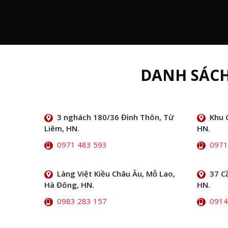
DANH SÁC
3 nghách 180/36 Đình Thôn, Từ
Khu 
Liêm, HN.
HN.
0971 483 593
0971
Làng Việt Kiều Châu Âu, Mỗ Lao,
37 C
Hà Đông, HN.
HN.
0983 283 157
0914