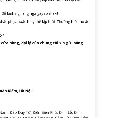
 để bình nghiêng ngả gây rò rỉ axit.
khắc phục hoặc thay thế kịp thời. Thường tuổi thọ ắc
oi/
 cửa hàng, đại lý của chúng tôi xin gửi bảng
oàn Kiếm, Hà Nội:
am, Đào Duy Từ, Điện Biên Phủ, Đinh Lễ, Đình
Trung, Hai Bà Trưng, Hàm Long, Hàm Tử Quan, Hàn