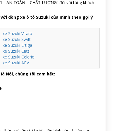
THỜI – AN TOÀN – CHẤT LƯỢNG” đối với từng khách
với dòng xe ô tô Suzuki của mình theo gợi ý
xe Suzuki Vitara
xe Suzuki Swift
xe Suzuki Ertiga
xe Suzuki Ciaz
xe Suzuki Celerio
xe Suzuki APV
 Hà Nội, chúng tôi cam kết:
h.
, tháo cực âm (-) trước, lắp bình vào thì lắp cực