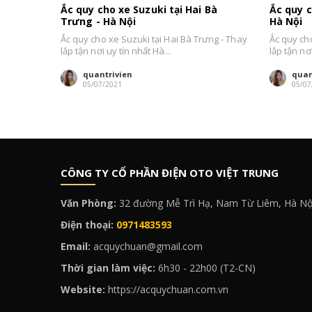
Ắc quy cho xe Suzuki tại Hai Bà
Ắc quy c
Trưng - Hà Nội
Hà Nội
Ắc quy cho xe Suzuki tại Hai Bà Trưng - Thay
Ắc quy ch
lắp tận nơi uy tín nhất Hà...
lắp tận nơi
quantrivien
quan
05/07/2021
05/07
CÔNG TY CỔ PHẦN ĐIỆN OTO VIỆT TRUNG
Văn Phòng:
32 đường Mễ Trì Hạ, Nam Từ Liêm, Hà Nộ
Điện thoại:
0971483593
Email:
acquychuan@gmail.com
Thời gian làm việc:
6h30 - 22h00 (T2-CN)
Website:
https://acquychuan.com.vn