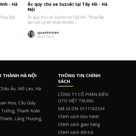
Đình - Hà
Ắc quy cho xe Suzuki tại Tây Hồ - Hà
Nội
 Thay lắp
Ắc quy cho xe Suzuki tại Tây Hồ - Thay lắp
tận nơi uy tín nhất Hà Nội....
quantrivien
05/07/2021
I THÀNH HÀ NỘI
THÔNG TIN CHÍNH
SÁCH
 Châu Âu, Mỗ Lao, Hà
CÔNG TY CỔ PHẦN ĐIỆN
OTO VIỆT TRUNG
Quan Hoa, Cầu Giấy
Mã số DN: 0111162334
y Tưởng, Thanh Xuân
Chính sách bảo hành
 Thanh, Láng Thượng,
Chính sách giao hàng
Chính sách đổi trả