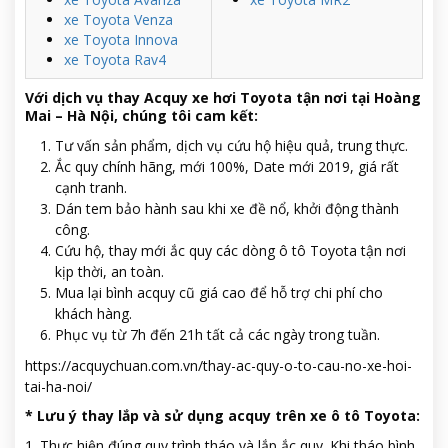
xe Toyota Venza
xe Toyota Innova
xe Toyota Rav4
Với dịch vụ thay Acquy xe hơi Toyota tận nơi tại Hoàng
Mai – Hà Nội, chúng tôi cam kết:
Tư vấn sản phẩm, dịch vụ cứu hộ hiệu quả, trung thực.
Ắc quy chính hãng, mới 100%, Date mới 2019, giá rất
cạnh tranh.
Dán tem bảo hành sau khi xe đề nổ, khởi động thành
công.
Cứu hộ, thay mới ắc quy các dòng ô tô Toyota tận nơi
kịp thời, an toàn.
Mua lại bình acquy cũ giá cao để hỗ trợ chi phí cho
khách hàng.
Phục vụ từ 7h đến 21h tất cả các ngày trong tuần.
https://acquychuan.com.vn/thay-ac-quy-o-to-cau-no-xe-hoi-
tai-ha-noi/
* Lưu ý thay lắp và sử dụng acquy trên xe ô tô Toyota:
1. Thực hiện đúng quy trình tháo và lắp ắc quy. Khi tháo bình