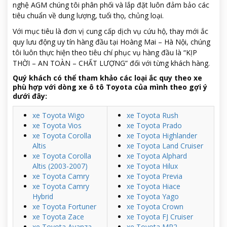
nghệ AGM chúng tôi phân phối và lắp đặt luôn đảm bảo các
tiêu chuẩn về dung lượng, tuổi thọ, chủng loại.
Với mục tiêu là đơn vị cung cấp dịch vụ cứu hộ, thay mới ắc
quy lưu động uy tín hàng đầu tại Hoàng Mai – Hà Nội, chúng
tôi luôn thực hiện theo tiêu chí phục vụ hàng đầu là “KỊP
THỜI – AN TOÀN – CHẤT LƯỢNG” đối với từng khách hàng.
Quý khách có thể tham khảo các loại ắc quy theo xe
phù hợp với dòng xe ô tô Toyota của mình theo gợi ý
dưới đây:
xe Toyota Wigo
xe Toyota Rush
xe Toyota Vios
xe Toyota Prado
xe Toyota Corolla
xe Toyota Highlander
Altis
xe Toyota Land Cruiser
xe Toyota Corolla
xe Toyota Alphard
Altis (2003-2007)
xe Toyota Hilux
xe Toyota Camry
xe Toyota Previa
xe Toyota Camry
xe Toyota Hiace
Hybrid
xe Toyota Yago
xe Toyota Fortuner
xe Toyota Crown
xe Toyota Zace
xe Toyota FJ Cruiser
xe Toyota Avanza
xe Toyota MR2