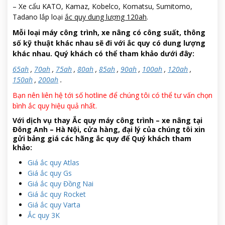
– Xe cẩu KATO, Kamaz, Kobelco, Komatsu, Sumitomo,
Tadano lắp loại
ắc quy dung lượng 120ah
.
Mỗi loại máy công trình, xe nâng có công suất, thông
số kỹ thuật khác nhau sẽ đi với ắc quy có dung lượng
khác nhau. Quý khách có thể tham khảo dưới đây:
65ah
,
70ah
,
75ah
,
80ah
,
85ah
,
90ah
,
100ah
,
120ah
,
150ah
,
200ah
.
Bạn nên liên hệ tới số hotline để chúng tôi có thể tư vấn chọn
bình ắc quy hiệu quả nhất.
Với dịch vụ thay Ắc quy máy công trình – xe nâng tại
Đông Anh – Hà Nội, cửa hàng, đại lý của chúng tôi xin
gửi bảng giá các hãng ắc quy để Quý khách tham
khảo:
Giá ắc quy Atlas
Giá ắc quy Gs
Giá ắc quy Đồng Nai
Giá ắc quy Rocket
Giá ắc quy Varta
Ắc quy 3K