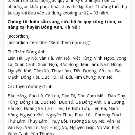
3. Kiểm tra chất lượng ắc quy định kỳ 6 tháng/lần để có
phương án khắc phục hoặc thay thế kịp thời. Thường tuổi thọ
ắc quy khi đưa vào sử dụng khoảng từ 02 – 03 năm.
Chúng tôi luôn sẵn sàng cứu hộ ắc quy công trình, xe
nâng tại huyện Đông Anh, Hà Nội:
[accordion]
[accordion-item title=”Xem thêm nội dung”]
Thị Trấn: Đông Anh.
Liên Hà, Uy Nỗ, Vân Hà, Vân Nội, Việt Hùng, Vĩnh Ngọc, Võng
La, Xuân Canh, Xuân Nộn, Bắc Hồng, Mai Lâm. Nam Hồng.
Nguyên Khê, Tầm Xá, Thuỵ Lâm, Tiên Dương, Cổ Loa, Đại
Mạch, Đông Hội, Dục Tú, Hải Bối, Kim Chung, Kim Nỗ.
Các tuyến đường chính:
Bắc Hồng, Cao Lỗ, Cổ Loa, Đản Dị, Đào Cam Mộc, Đào Duy
Tùng, Đông Hội, Dục Nội, Dục Tú. Ga Đông Anh, Gia Lương.
Hải Bối, Hoàng Sa. Lâm Tiên, Lê Hữu Tựu, Liên Hà, Nam
Hồng. Nguyên Khê, Nguyễn Thực, Phúc Lộc, Phương Trạch,
Thư Lâm. Thụy Lâm, Thụy Lôi, Trường Sa, Uy Nỗ, Vân Hà,
Vân Nội, Vân Trì, Việt Hùng, Võ, Nguyên Giáp, Võ Văn Kiệt,
Xuân Canh, Yên Thường.