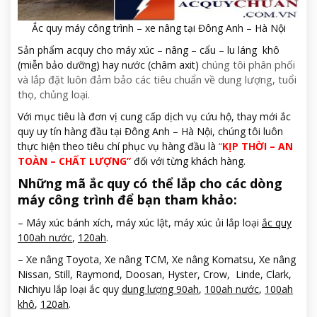
Ắc quy máy công trình – xe nâng tại Đông Anh – Hà Nội
Sản phẩm acquy cho máy xúc – nâng – cẩu – lu láng khô
(miễn bảo dưỡng) hay nước (châm axit)
chúng tôi phân phối
và lắp đặt luôn đảm bảo các tiêu chuẩn về dung lượng, tuổi
thọ, chủng loại.
Với mục tiêu là đơn vị cung cấp dịch vụ cứu hộ, thay mới ắc
quy uy tín hàng đầu tại Đông Anh – Hà Nội, chúng tôi luôn
thực hiện theo tiêu chí phục vụ hàng đầu là
“
KỊP THỜI – AN
TOÀN – CHẤT LƯỢNG”
đối với từng khách hàng.
Những mã ắc quy có thể lắp cho các dòng
máy công trình để bạn tham khảo:
– Máy xúc bánh xích, máy xúc lật, máy xúc ủi lắp loại
ắc quy
100ah nước
,
120ah
.
– Xe nâng Toyota, Xe nâng TCM, Xe nâng Komatsu, Xe nâng
Nissan, Still, Raymond, Doosan, Hyster, Crow, Linde, Clark,
Nichiyu lắp loại ắc quy
dung lượng 90ah
,
100ah nước
,
100ah
khô
,
120ah
.