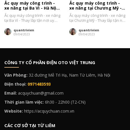
Ắc quy máy công trình -
Ắc quy máy công trình -
xe nâng tại Ba Vì - Hà Nội
xe nâng tại Chương Mỹ -
giá bán tốt
Hà Nội giá bán tốt
Ắc quy máy công trình - xe nâng
Ắc quy máy công trình - xe nâng
tại Ba Vì - Thay lắp tận nơi uy
tại Chương Mỹ - Thay lắp tận nơi
tín...
uy tín...
quantrivien
quantrivien
09/04/2023
09/04/2023
CÔNG TY CỔ PHẦN ĐIỆN OTO VIỆT TRUNG
Văn Phòng:
32 đường Mễ Trì Hạ, Nam Từ Liêm, Hà Nội
Điện thoại:
0971483593
Email:
acquychuan@gmail.com
Thời gian làm việc:
6h30 - 22h00 (T2-CN)
Website:
https://acquychuan.com.vn
CÁC CƠ SỞ TẠI TỪ LIÊM