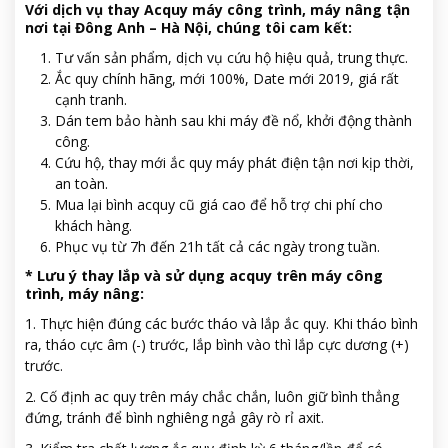
Với dịch vụ thay Acquy máy công trình, máy nâng tận
nơi tại Đông Anh – Hà Nội, chúng tôi cam kết:
Tư vấn sản phẩm, dịch vụ cứu hộ hiệu quả, trung thực.
Ắc quy chính hãng, mới 100%, Date mới 2019, giá rất
cạnh tranh.
Dán tem bảo hành sau khi máy đề nổ, khởi động thành
công.
Cứu hộ, thay mới ắc quy máy phát điện tận nơi kịp thời,
an toàn.
Mua lại bình acquy cũ giá cao để hỗ trợ chi phí cho
khách hàng.
Phục vụ từ 7h đến 21h tất cả các ngày trong tuần.
*
Lưu ý thay lắp và sử dụng acquy trên máy công
trình, máy nâng:
1. Thực hiện đúng các bước tháo và lắp ắc quy. Khi tháo bình
ra, tháo cực âm (-) trước, lắp bình vào thì lắp cực dương (+)
trước.
2. Cố định ac quy trên máy chắc chắn, luôn giữ bình thẳng
đứng, tránh để bình nghiêng ngả gây rò rỉ axit.