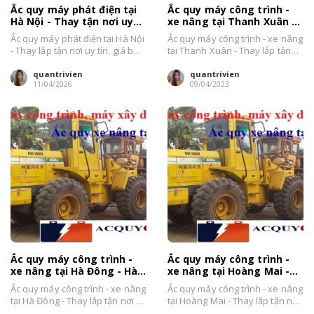
Ắc quy máy phát điện tại
Ắc quy máy công trình -
Hà Nội - Thay tận nơi uy
xe nâng tại Thanh Xuân -
tín, giá bán tốt
Hà Nội thay tận nơi
Ắc quy máy phát điện tại Hà Nội
Ắc quy máy công trình - xe nâng
- Thay lắp tận nơi uy tín, giá bán
tại Thanh Xuân - Thay lắp tận
tốt...
nơi uy tín...
quantrivien
quantrivien
11/04/2026
09/04/2023
Ắc quy máy công trình -
Ắc quy máy công trình -
xe nâng tại Hà Đông - Hà
xe nâng tại Hoàng Mai -
Nội giá bán tốt
Hà Nội thay tận nơi
Ắc quy máy công trình - xe nâng
Ắc quy máy công trình - xe nâng
tại Hà Đông - Thay lắp tận nơi uy
tại Hoàng Mai - Thay lắp tận nơi
tín...
uy tín...