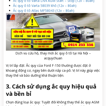
Ắc quy ô tô Varta LN4 AGM Start – Stop (12v – 80ah)
Ắc quy ô tô Varta 58039 khô (12v – 80ah)
Ắc quy ô tô Atlas MF58043 (12v – 80ah)
Dịch vu cứu hộ, thay mới ắc quy ô tô tại Hà Nội –
acquychuan
Vị trí lắp đặt: Ắc quy của Ford F-150 thường được đặt ở
khoang động cơ, ngay bên dưới nắp ca-pô. Vị trí này giúp việc
thay thế và bảo dưỡng khá thuận tiện.
3. Cách sử dụng ắc quy hiệu quả
và bền bỉ
Chọn đúng loại ắc quy: Tuyệt đối không thay thế ắc quy AGM