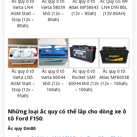
Ắc quy ô tô
Ắc quy ô tô
Ắc quy ô tô
Ắc Quy GS MF
Varta LN4
Varta 58039
Atlas MF58043
LN4 DIN 80L
AGM Start –
khô (12v –
(12v – 80ah)
(12V-80AH)
Stop (12v –
80ah)
80ah)
Ắc quy ô tô
Ắc quy ô tô
Ắc quy ô tô
Ắc quy ô tô
Varta LN5
Varta 60044
Rocket SMF
Atlas MF60038
AGM Start –
khô (12v –
60044 khô (12v
(12v – 100ah)
Stop (12v –
100ah)
– 100ah)
95ah)
Những loại ắc quy có thể lắp cho dòng xe ô
tô Ford F150:
Ắc quy Din80