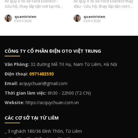
Ắc quy ô tô xe Ford Everest -
Ắc quy ô tô xe Ford Everest máy
cứu hộ, thay lắp tận nơi tại Hà
dầu - cứu hộ, thay lắp tận nơi tại
Nội Ắc...
Hà...
quantrivien
quantrivien
03/01/2026
03/01/2026
CÔNG TY CỔ PHẦN ĐIỆN OTO VIỆT TRUNG
Văn Phòng:
32 đường Mễ Trì Hạ, Nam Từ Liêm, Hà Nội
Điện thoại:
0971483593
Email:
acquychuan@gmail.com
Thời gian làm việc:
6h30 - 22h00 (T2-CN)
Website:
https://acquychuan.com.vn
CÁC CƠ SỞ TẠI TỪ LIÊM
_ 3 nghách 180/36 Đình Thôn, Từ Liêm