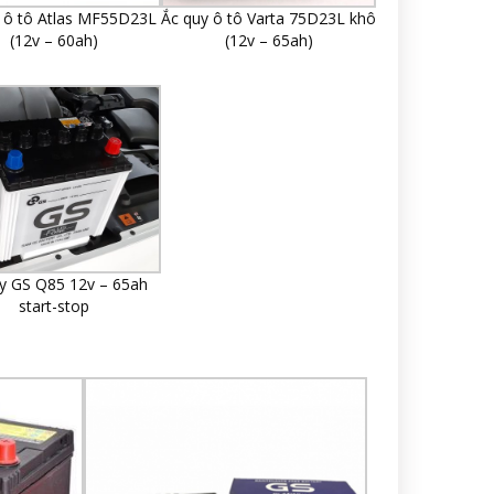
 ô tô Atlas MF55D23L
Ắc quy ô tô Varta 75D23L khô
(12v – 60ah)
(12v – 65ah)
y GS Q85 12v – 65ah
start-stop