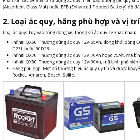
Phần lớn các xe Infiniti sử dụng ắc quy miễn bảo dưỡng (ắc quy kh
(Absorbent Glass Mat) hoặc EFB (Enhanced Flooded Battery) để đá
2. Loại ắc quy, hãng phù hợp và vị trí
Loại ắc quy: Tùy vào từng dòng xe, thông số ắc quy sẽ khác nhau:
Infiniti QX60: Thường dùng ắc quy 12V-65Ah, dòng khởi động C
D23L hoặc 90D23L.
Infiniti QX70: Thường dùng ắc quy 12V-70Ah hoặc 75Ah, mã bì
Infiniti QX80: Thường dùng ắc quy 12V-90Ah, mã bình phổ biến
Hãng phù hợp: Một số thương hiệu ắc quy uy tín và được khuyến
Rocket, Amaron, Bosch, Solite.