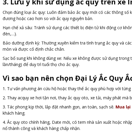
3. Lưu ý khi sử dụng ắc quy trên xe I
Chọn đúng loại ắc quy: Luôn đảm bảo ắc quy mới có các thông số k
đương hoặc cao hơn so với ắc quy nguyên bản.
Hạn chế xả sâu: Tránh sử dụng các thiết bị điện tử khi động cơ khô
đèn,…).
Bảo dưỡng định kỳ: Thường xuyên kiểm tra tình trạng ắc quy và các
mòn và được cố định chắc chắn.
Sạc bổ sung khi không dùng xe: Nếu xe không được sử dụng trong th
lần/tháng) để duy trì tuổi thọ cho ắc quy.
Vì sao bạn nên chọn Đại Lý Ắc Quy Ắ
1. Tư vấn phương án cứu hộ hoặc thay thế ắc quy phù hợp với từn
2. Thay acquy xe hơi tận nơi, thay ắc quy oto, xe tải, máy phát m
3. Tác phong kịp thời, lắp đặt nhanh gọn, an toàn, sạch sẽ.
Mua lại
khách hàng.
4. Ắc quy oto chính hãng, Date mới, có tem nhà sản xuất hoặc nhậ
nổ thành công và khách hàng chấp nhận.