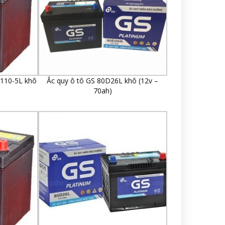
X110-5L khô
Ắc quy ô tô GS 80D26L khô (12v –
70ah)