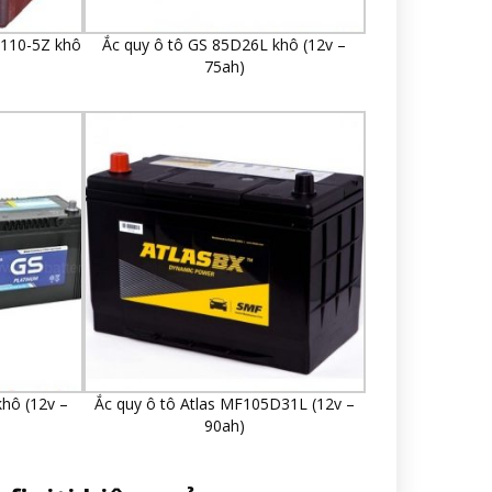
X110-5Z khô
Ắc quy ô tô GS 85D26L khô (12v –
75ah)
hô (12v –
Ắc quy ô tô Atlas MF105D31L (12v –
90ah)