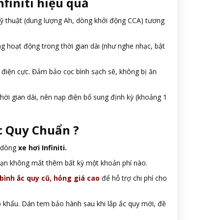
nfiniti hiệu quả
ỹ thuật (dung lượng Ah, dòng khởi động CCA) tương
ng hoạt động trong thời gian dài (như nghe nhạc, bật
 điện cực. Đảm bảo cọc bình sạch sẽ, không bị ăn
ời gian dài, nên nạp điện bổ sung định kỳ (khoảng 1
c Quy Chuẩn ?
g dòng
xe hơi Infiniti.
à bạn không mất thêm bất kỳ một khoản phí nào.
 bình ắc quy cũ, hỏng giá cao
để hỗ trợ chi phí cho
p khẩu. Dán tem bảo hành sau khi lắp ắc quy mới, đề