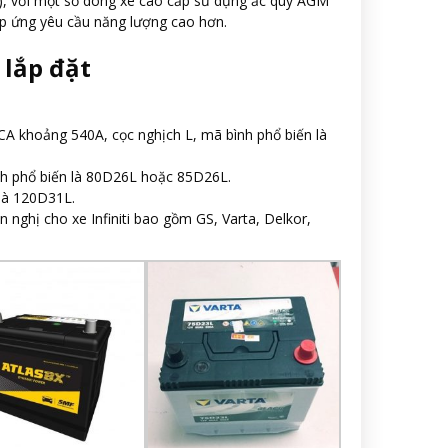
ô), với một số dòng xe cao cấp sử dụng ắc quy AGM
p ứng yêu cầu năng lượng cao hơn.
 lắp đặt
CA khoảng 540A, cọc nghịch L, mã bình phổ biến là
nh phổ biến là 80D26L hoặc 85D26L.
 là 120D31L.
 nghị cho xe Infiniti bao gồm GS, Varta, Delkor,