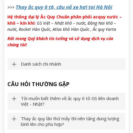
Thay ắc quy ô tô, câu nổ xe hơi tại Hà Nội
>>>
Hệ thống đại lý Ắc Quy Chuẩn phân phối acquy nước –
khô – kín khí:
GS Việt – Nhật khô – nước, Đồng Nai khô –
nước, Rocket Hàn Quốc, Atlas khô Hàn Quốc , Ắc quy Varta
Rất mong Quý khách tin tưởng và sử dụng dịch vụ của
chúng tôi!
Danh sách chi nhánh
CÂU HỎI THƯỜNG GẶP
Tôi muốn biết thêm về ắc quy ô tô GS liên doanh
Việt - Nhật?
Thay ắc quy lần thứ mấy thì nên tăng dung lượng
bình lên cho phù hợp?