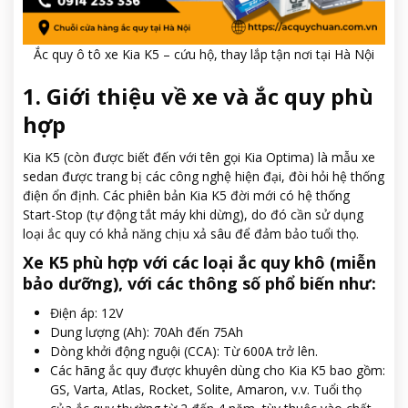
Ắc quy ô tô xe Kia K5 – cứu hộ, thay lắp tận nơi tại Hà Nội
1. Giới thiệu về xe và ắc quy phù
hợp
Kia K5 (còn được biết đến với tên gọi Kia Optima) là mẫu xe
sedan được trang bị các công nghệ hiện đại, đòi hỏi hệ thống
điện ổn định. Các phiên bản Kia K5 đời mới có hệ thống
Start-Stop (tự động tắt máy khi dừng), do đó cần sử dụng
loại ắc quy có khả năng chịu xả sâu để đảm bảo tuổi thọ.
Xe K5 phù hợp với các loại ắc quy khô (miễn
bảo dưỡng), với các thông số phổ biến như:
Điện áp: 12V
Dung lượng (Ah): 70Ah đến 75Ah
Dòng khởi động nguội (CCA): Từ 600A trở lên.
Các hãng ắc quy được khuyên dùng cho Kia K5 bao gồm:
GS, Varta, Atlas, Rocket, Solite, Amaron, v.v. Tuổi thọ