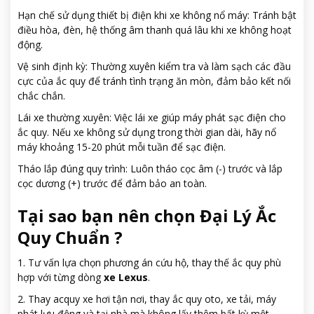
Hạn chế sử dụng thiết bị điện khi xe không nổ máy: Tránh bật
điều hòa, đèn, hệ thống âm thanh quá lâu khi xe không hoạt
động.
Vệ sinh định kỳ: Thường xuyên kiểm tra và làm sạch các đầu
cực của ắc quy để tránh tình trạng ăn mòn, đảm bảo kết nối
chắc chắn.
Lái xe thường xuyên: Việc lái xe giúp máy phát sạc điện cho
ắc quy. Nếu xe không sử dụng trong thời gian dài, hãy nổ
máy khoảng 15-20 phút mỗi tuần để sạc điện.
Tháo lắp đúng quy trình: Luôn tháo cọc âm (-) trước và lắp
cọc dương (+) trước để đảm bảo an toàn.
Tại sao bạn nên chọn Đại Lý Ắc
Quy Chuẩn ?
1. Tư vấn lựa chọn phương án cứu hộ, thay thế ắc quy phù
hợp với từng dòng
xe Lexus
.
2. Thay acquy xe hơi tận nơi, thay ắc quy oto, xe tải, máy
phát lưu động và tại nhà mà không lấy thêm bất kỳ một