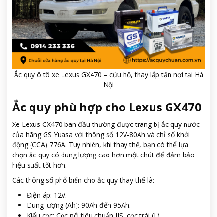
Ắc quy ô tô xe Lexus GX470 – cứu hộ, thay lắp tận nơi tại Hà
Nội
Ắc quy phù hợp cho Lexus GX470
Xe Lexus GX470 ban đầu thường được trang bị ắc quy nước
của hãng GS Yuasa với thông số 12V-80Ah và chỉ số khởi
động (CCA) 776A. Tuy nhiên, khi thay thế, bạn có thể lựa
chọn ắc quy có dung lượng cao hơn một chút để đảm bảo
hiệu suất tốt hơn.
Các thông số phổ biến cho ắc quy thay thế là:
Điện áp: 12V.
Dung lượng (Ah): 90Ah đến 95Ah.
Kiểu cọc: Cọc nổi tiêu chuẩn JIS, cọc trái (L).