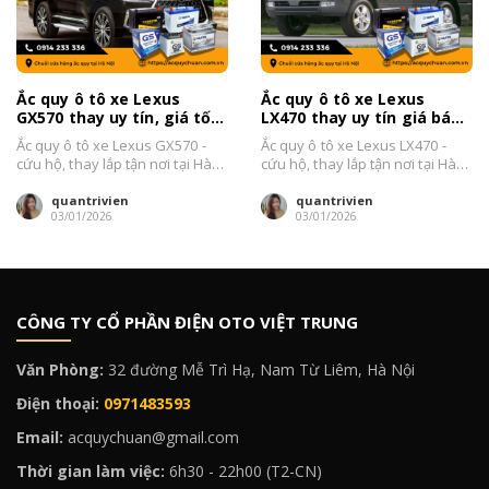
Ắc quy ô tô xe Lexus
Ắc quy ô tô xe Lexus
GX570 thay uy tín, giá tốt
LX470 thay uy tín giá bán
tại Hà Nội 2026
tốt tại Hà Nội 2026
Ắc quy ô tô xe Lexus GX570 -
Ắc quy ô tô xe Lexus LX470 -
cứu hộ, thay lắp tận nơi tại Hà
cứu hộ, thay lắp tận nơi tại Hà
Nội Đại...
Nội Đại...
quantrivien
quantrivien
03/01/2026
03/01/2026
CÔNG TY CỔ PHẦN ĐIỆN OTO VIỆT TRUNG
Văn Phòng:
32 đường Mễ Trì Hạ, Nam Từ Liêm, Hà Nội
Điện thoại:
0971483593
Email:
acquychuan@gmail.com
Thời gian làm việc:
6h30 - 22h00 (T2-CN)