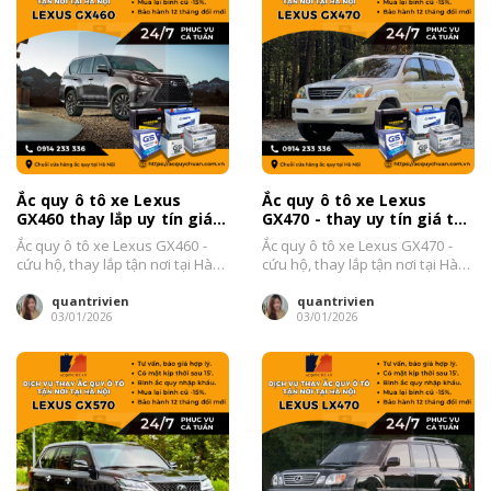
Ắc quy ô tô xe Lexus
Ắc quy ô tô xe Lexus
GX460 thay lắp uy tín giá
GX470 - thay uy tín giá tốt
tốt Hà Nội 2026
tại Hà Nội 2026
Ắc quy ô tô xe Lexus GX460 -
Ắc quy ô tô xe Lexus GX470 -
cứu hộ, thay lắp tận nơi tại Hà
cứu hộ, thay lắp tận nơi tại Hà
Nội Đại...
Nội Đại...
quantrivien
quantrivien
03/01/2026
03/01/2026