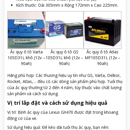
Kích thước: Dài 305mm x Rộng 172mm x Cao 225mm.
Ắc quy ô tô Varta
Ắc quy ô tô GS
Ắc quy ô tô Atlas
105D31L khô (12v –
105D31L khô (12v –
MF105D31L (12v –
90ah)
90ah)
90ah)
Hãng phù hợp: Các thương hiệu uy tín như GS, Varta, Delkor,
Rocket, Atlas,… đều có các dòng sản phẩm phù hợp. Tuổi thọ
của ắc quy thường từ 2 đến 4 năm, tùy thuộc vào chất lượng
sản phẩm và cách sử dụng.
Vị trí lắp đặt và cách sử dụng hiệu quả
Vị trí: Bình ắc quy của Lexus GX470 được đặt trong khoang
động cơ của xe.
Sử dụng hiệu quả: Để kéo dài tuổi thọ ắc quy, bạn nên: