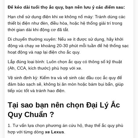
Để kéo dài tuổi thọ ắc quy, bạn nên lưu ý các điểm sau:
Hạn chế sử dụng điện khi xe không nổ máy: Tránh dùng các
thiết bị điện như đèn, điều hòa, hoặc hệ thống giải trí trong
thời gian dài khi động cơ đã tắt.
Di chuyển thường xuyên: Nếu xe ít được sử dụng, hãy khởi
động và chạy xe khoảng 20-30 phút mỗi tuần để hệ thống sạc
hoạt động và nạp lại điện cho ắc quy.
Lắp đúng loại bình: Luôn chọn ắc quy có thông số kỹ thuật
(Ah, CCA, kích thước) phù hợp với xe.
Vệ sinh định kỳ: Kiểm tra và vệ sinh các đầu cọc ắc quy để
đảm bảo sạch sẽ, không bị ăn mòn hoặc bám bụi bẩn, giúp
tiếp xúc tốt và tránh hao điện.
Tại sao bạn nên chọn Đại Lý Ắc
Quy Chuẩn ?
1. Tư vấn lựa chọn phương án cứu hộ, thay thế ắc quy phù
hợp với từng dòng
xe Lexus
.