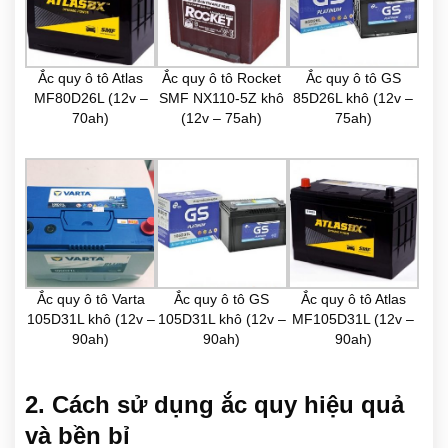
Ắc quy ô tô Atlas
Ắc quy ô tô Rocket
Ắc quy ô tô GS
MF80D26L (12v –
SMF NX110-5Z khô
85D26L khô (12v –
70ah)
(12v – 75ah)
75ah)
Ắc quy ô tô Varta
Ắc quy ô tô GS
Ắc quy ô tô Atlas
105D31L khô (12v –
105D31L khô (12v –
MF105D31L (12v –
90ah)
90ah)
90ah)
2. Cách sử dụng ắc quy hiệu quả
và bền bỉ