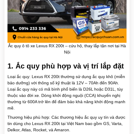
Ắc quy ô tô xe Lexus RX 200t – cứu hộ, thay lắp tận nơi tại Hà
Nội
1. Ắc quy phù hợp và vị trí lắp đặt
Loại ắc quy: Lexus RX 200t thường sử dụng ắc quy khô (miễn
bảo dưỡng) với thông số kỹ thuật là 12V – 70Ah đến 90Ah.
Loại ắc quy này có mã bình phổ biến là D26L hoặc D31L, tùy
thuộc vào đời xe. Dòng khởi động nguội (CCA) khuyến nghị
thường từ 600A trở lên để đảm bảo khả năng khởi động mạnh
mẽ.
Thương hiệu phù hợp: Các thương hiệu ắc quy uy tín và được
tin dùng cho Lexus RX 200t tại Việt Nam bao gồm GS, Varta,
Delkor, Atlas, Rocket, và Amaron.