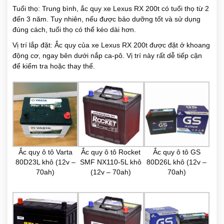
Tuổi thọ: Trung bình, ắc quy xe Lexus RX 200t có tuổi thọ từ 2
đến 3 năm. Tuy nhiên, nếu được bảo dưỡng tốt và sử dụng
đúng cách, tuổi thọ có thể kéo dài hơn.
Vị trí lắp đặt: Ắc quy của xe Lexus RX 200t được đặt ở khoang
động cơ, ngay bên dưới nắp ca-pô. Vị trí này rất dễ tiếp cận
để kiểm tra hoặc thay thế.
Ắc quy ô tô Varta
Ắc quy ô tô Rocket
Ắc quy ô tô GS
80D23L khô (12v –
SMF NX110-5L khô
80D26L khô (12v –
70ah)
(12v – 70ah)
70ah)