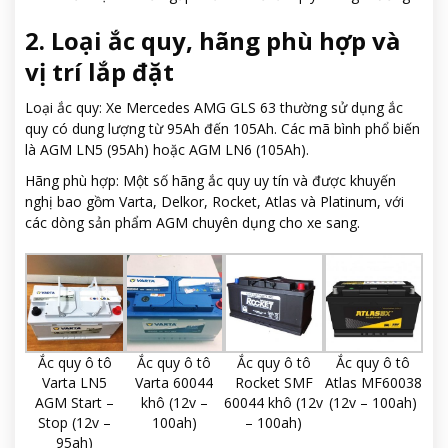
2. Loại ắc quy, hãng phù hợp và
vị trí lắp đặt
Loại ắc quy: Xe Mercedes AMG GLS 63 thường sử dụng ắc
quy có dung lượng từ 95Ah đến 105Ah. Các mã bình phổ biến
là AGM LN5 (95Ah) hoặc AGM LN6 (105Ah).
Hãng phù hợp: Một số hãng ắc quy uy tín và được khuyến
nghị bao gồm Varta, Delkor, Rocket, Atlas và Platinum, với
các dòng sản phẩm AGM chuyên dụng cho xe sang.
Ắc quy ô tô
Ắc quy ô tô
Ắc quy ô tô
Ắc quy ô tô
Varta LN5
Varta 60044
Rocket SMF
Atlas MF60038
AGM Start –
khô (12v –
60044 khô (12v
(12v – 100ah)
Stop (12v –
100ah)
– 100ah)
95ah)