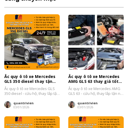
Ắc quy ô tô xe Mercedes
Ắc quy ô tô xe Mercedes
GLS 350 diesel thay tận
AMG GLS 63 thay giá tốt
nơi Hà Nội 2026
Hà Nội 2026
Ắc quy ô tô xe Mercedes GLS
Ắc quy ô tô xe Mercedes AMG
350 diesel - cứu hộ, thay lắp tận
GLS 63 - cứu hộ, thay lắp tận nơi
nơi tại Hà...
tại Hà...
quantrivien
quantrivien
03/01/2026
03/01/2026