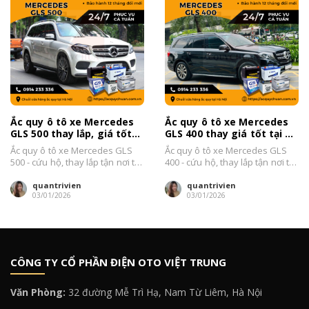
Ắc quy ô tô xe Mercedes
Ắc quy ô tô xe Mercedes
GLS 500 thay lắp, giá tốt
GLS 400 thay giá tốt tại Hà
tại Hà Nội 2026
Nội 2026
Ắc quy ô tô xe Mercedes GLS
Ắc quy ô tô xe Mercedes GLS
500 - cứu hộ, thay lắp tận nơi tại
400 - cứu hộ, thay lắp tận nơi tại
Hà Nội...
Hà Nội...
quantrivien
quantrivien
03/01/2026
03/01/2026
CÔNG TY CỔ PHẦN ĐIỆN OTO VIỆT TRUNG
Văn Phòng:
32 đường Mễ Trì Hạ, Nam Từ Liêm, Hà Nội