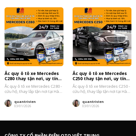
Ắc quy ô tô xe Mercedes
Ắc quy ô tô xe Mercedes
C280 thay tận nơi, uy tín
C250 thay tận nơi, uy tín
tại Hà Nội 2026
tại Hà Nội 2026
Ắc quy ô tô xe Mercedes C280 -
Ắc quy ô tô xe Mercedes C250 -
cứu hộ, thay lắp tận nơi tại Hà
cứu hộ, thay lắp tận nơi tại Hà
Nội Đại...
Nội Đại...
quantrivien
quantrivien
03/01/2026
03/01/2026
CÔNG TY CỔ PHẦN ĐIỆN OTO VIỆT TRUNG