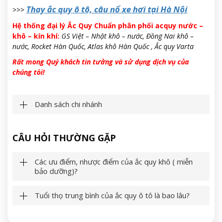
Thay ắc quy ô tô, câu nổ xe hơi tại Hà Nội
>>>
Hệ thống đại lý Ắc Quy Chuẩn phân phối acquy nước –
khô – kín khí:
GS Việt – Nhật khô – nước, Đồng Nai khô –
nước, Rocket Hàn Quốc, Atlas khô Hàn Quốc , Ắc quy Varta
Rất mong Quý khách tin tưởng và sử dụng dịch vụ của
chúng tôi!
Danh sách chi nhánh
CÂU HỎI THƯỜNG GẶP
Các ưu điểm, nhược điểm của ắc quy khô ( miễn
bảo dưỡng)?
Tuổi thọ trung bình của ắc quy ô tô là bao lâu?