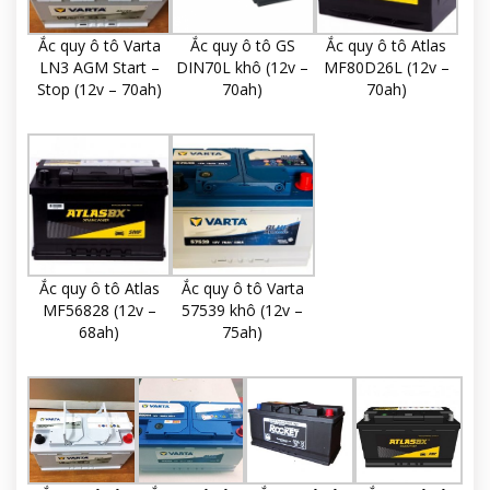
Ắc quy ô tô Varta
Ắc quy ô tô GS
Ắc quy ô tô Atlas
LN3 AGM Start –
DIN70L khô (12v –
MF80D26L (12v –
Stop (12v – 70ah)
70ah)
70ah)
Ắc quy ô tô Atlas
Ắc quy ô tô Varta
MF56828 (12v –
57539 khô (12v –
68ah)
75ah)