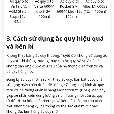
Ắc quy ô tô
Ắc quy ô tô
Ắc quy ô tô
Ắc quy ô tô
Varta LN5
Varta 60044
Rocket SMF
Atlas MF60038
AGM Start –
khô (12v –
60044 khô (12v
(12v – 100ah)
Stop (12v –
100ah)
– 100ah)
95ah)
3. Cách sử dụng ắc quy hiệu quả
và bền bỉ
Không thay bằng ắc quy thường: Tuyệt đối không sử dụng ắc
quy axit-chì thông thường thay cho ắc quy AGM, vì nó sẽ
không đáp ứng được yêu cầu của hệ thống điện trên xe và
dễ gây hỏng hóc.
Đăng ký ắc quy mới: Sau khi thay ắc quy, bạn bắt buộc phải
sử dụng máy chẩn đoán để “đăng ký” (register) bình ắc quy
mới với hệ thống quản lý năng lượng trên xe (BMS). Việc này
giúp xe nhận diện dung lượng và tình trạng mới của ắc quy,
từ đó tối ưu hóa quá trình sạc và kéo dài tuổi thọ của bình.
Nếu không đăng ký, hệ thống có thể sạc quá mức hoặc
không đủ, làm hỏng ắc quy mới.